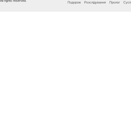
All rights reserved.
Подорож
Розслідування
Пролог
Сусп