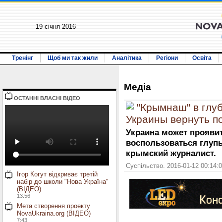
19 січня 2016
Тренінг
Щоб ми так жили
Аналітика
Регіони
Освіта
Медiа
ОСТАННI ВЛАСНI ВIДЕО
"Крымнаш" в глу
Украины вернуть п
Украина может прояви
воспользоваться глуп
крымский журналист.
Суспільство. 2016-01-12 00:14:
Ігор Когут відкриває третій
набір до школи "Нова Україна"
(ВІДЕО)
13:56
Мета створення проекту
NovaUkraina.org (ВІДЕО)
7:43