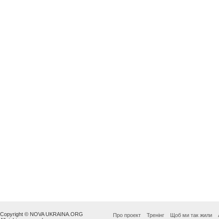
Copyright © NOVA UKRAINA.ORG
Про проект
Тренінг
Щоб ми так жили