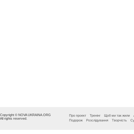
Copyright © NOVA UKRAINA.ORG
Про проект
Тренінг
Щоб ми так жили
All rights reserved.
Подорож
Розслідування
Творчість
Су