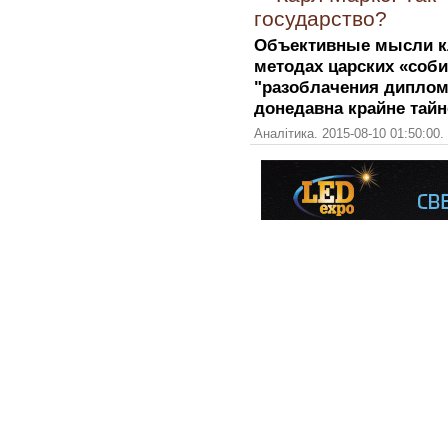
государство?
Объективные мысли кл
методах царских «соб
"разоблачения диплома
донедавна крайне тайн
Аналітика. 2015-08-10 01:50:00.