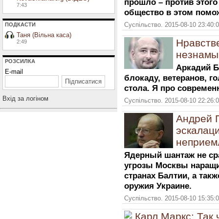
прошло – против этого 
7:43
общество в этом помож
Суспільство. 2015-08-10 23:40:
ПОДКАСТИ
Таня (Вільна каса)
Нравств
2:49
незнамы
РОЗСИЛКА
Аркадий Б
E-mail
блокаду, ветеранов, г
стола. Я про современ
Вхiд за логiном
Суспільство. 2015-08-10 22:26:
Андрей 
эскалац
неприемл
Ядерный шантаж не ср
угрозы Москвы наращи
странах Балтии, а такж
оружия Украине.
Суспільство. 2015-08-10 15:35:
Карл Маркс: Так 