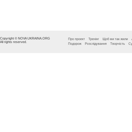
Copyright © NOVA UKRAINA.ORG
Про проект
Тренінг
Щоб ми так жили
All rights reserved.
Подорож
Розслідування
Творчість
Су