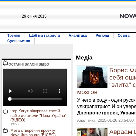
29 січня 2015
Тренінг
Щоб ми так жили
Аналітика
Регіони
Освіта
Суспільство
Медiа
ОСТАННI ВЛАСНI ВIДЕО
Борис Ф
себя ош
"элита"
мозгов
У него в роду - одни русс
ультрапатриот. И он увер
Ігор Когут відкриває третій
Днепропетровск, Украи
набір до школи "Нова Україна"
(ВІДЕО)
Аналітика. 2015-01-26 23:54:00.
13:56
Мета створення проекту
Авраам 
NovaUkraina.org (ВІДЕО)