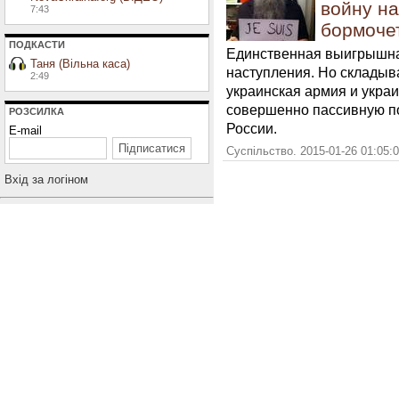
войну на
7:43
бормочет
ПОДКАСТИ
Единственная выигрышная
Таня (Вільна каса)
наступления. Но складыва
2:49
украинская армия и укра
совершенно пассивную по
РОЗСИЛКА
России.
E-mail
Суспільство. 2015-01-26 01:05:
Вхiд за логiном