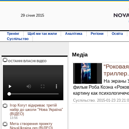
29 січня 2015
Тренінг
Щоб ми так жили
Аналітика
Регіони
Освіта
Суспільство
Медiа
ОСТАННI ВЛАСНI ВIДЕО
“Роковая
триллер.
На экраны 
фильм Роба Коэна «Роков
картину как психологичеч
Суспільство. 2015-01-23 23:21:
Ігор Когут відкриває третій
набір до школи "Нова Україна"
(ВІДЕО)
13:56
Мета створення проекту
NovaUkraina.org (ВІДЕО)