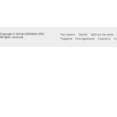
Copyright © NOVA UKRAINA.ORG
Про проект
Тренінг
Щоб ми так жили
All rights reserved.
Подорож
Розслідування
Творчість
Су