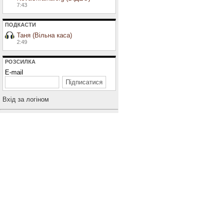
7:43
ПОДКАСТИ
Таня (Вільна каса)
2:49
РОЗСИЛКА
E-mail
Вхiд за логiном