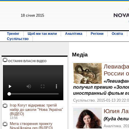
18 січня 2015
Тренінг
Щоб ми так жили
Аналітика
Регіони
Освіта
Суспільство
Медiа
ОСТАННI ВЛАСНI ВIДЕО
Левиафа
России о
«Левиафан
получил премию «Золо
иностранный фильм г
Суспільство. 2015-01-13 20:22:
Ігор Когут відкриває третій
набір до школи "Нова Україна"
Юлия Ла
(ВІДЕО)
13:56
(Куда дел
Мета створення проекту
Аналітика. 201
NovaUkraina.org (ВІДЕО)