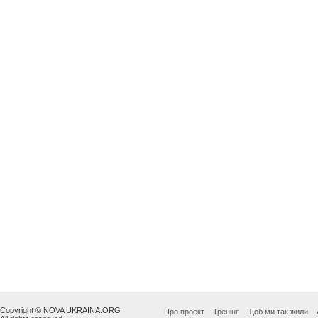
Copyright © NOVA UKRAINA.ORG
Про проект
Тренінг
Щоб ми так жили