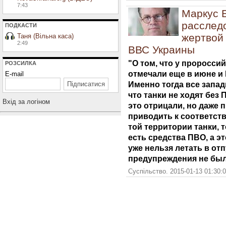
7:43
Маркус 
расслед
ПОДКАСТИ
жертвой 
Таня (Вільна каса)
2:49
ВВС Украины
"О том, что у проросси
РОЗСИЛКА
отмечали еще в июне и
E-mail
Именно тогда все запа
что танки не ходят без
Вхiд за логiном
это отрицали, но даже
приводить к соответст
той территории танки, 
есть средства ПВО, а эт
уже нельзя летать в отп
предупреждения не был
Суспільство. 2015-01-13 01:30: