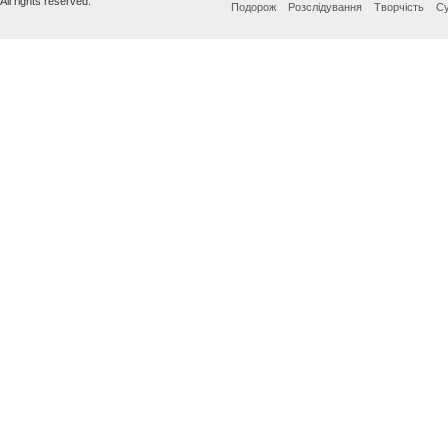
All rights reserved.
Подорож
Розслідування
Творчість
Су