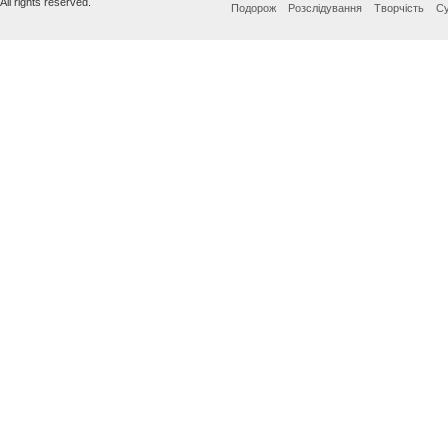
All rights reserved.
Подорож
Розслідування
Творчість
Су