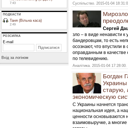
7:43
Суспільство. 2015-01-04 18:31:
Мирозлоб
ПОДКАСТИ
преодол
Таня (Вільна каса)
2:49
Сергей Да
зло – в виде ненависти к
РОЗСИЛКА
бандеровцам, то есть не
E-mail
осознают, что впустили в 
оправданным в качестве о
Вхiд за логiном
по телевидению.
Аналітика. 2015-01-04 17:28:00.
Богдан Г
Украины
старую, 
экономическую сис
С Украины начнется тран
национальная идея, а на
ценности основываются н
взаимовыручке, а многие