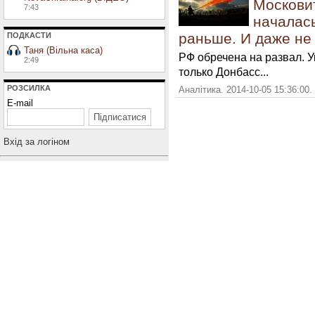
Москови
7:43
началась
раньше. И даже не
ПОДКАСТИ
Таня (Вільна каса)
РФ обречена на развал. 
2:49
только Донбасс...
РОЗСИЛКА
Аналітика. 2014-10-05 15:36:00
E-mail
Вхiд за логiном