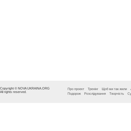
Copyright © NOVA UKRAINA.ORG
Про проект
Тренінг
Щоб ми так жили
All rights reserved.
Подорож
Розслідування
Творчість
Су