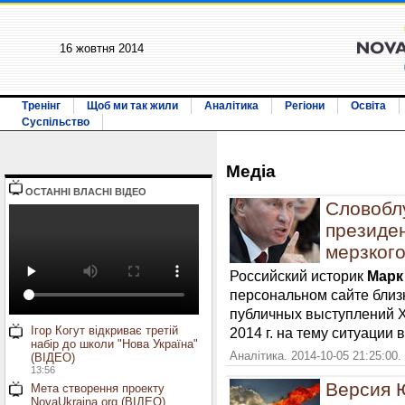
16 жовтня 2014
Тренінг
Щоб ми так жили
Аналітика
Регіони
Освіта
Суспільство
Медiа
ОСТАННI ВЛАСНI ВIДЕО
Словобл
президен
мерзкого
Российский историк
Марк
персональном сайте близ
публичных выступлений Х
Ігор Когут відкриває третій
2014 г. на тему ситуации 
набір до школи "Нова Україна"
Аналітика. 2014-10-05 21:25:00.
(ВІДЕО)
13:56
Версия 
Мета створення проекту
NovaUkraina.org (ВІДЕО)