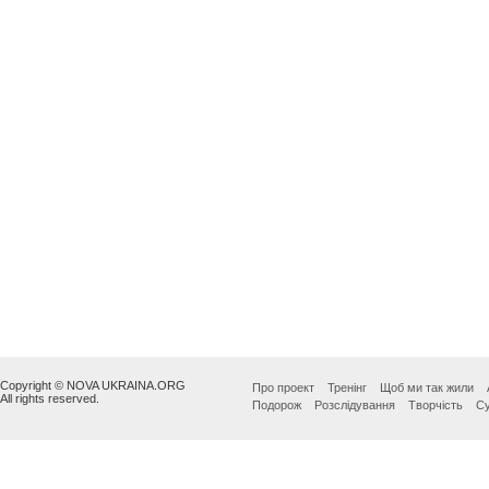
Copyright © NOVA UKRAINA.ORG
Про проект
Тренінг
Щоб ми так жили
All rights reserved.
Подорож
Розслідування
Творчість
Су