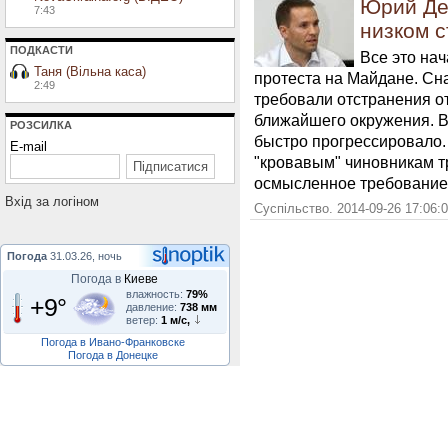
Юрий Де
7:43
низком с
ПОДКАСТИ
Все это на
Таня (Вільна каса)
протеста на Майдане.
Сна
2:49
требовали отстранения от
ближайшего окружения. В
РОЗСИЛКА
быстро прогрессировало. 
E-mail
"кровавым" чиновникам т
осмысленное требование 
Вхiд за логiном
Суспільство. 2014-09-26 17:06:
Погода
31.03.26, ночь
Погода в
Киеве
влажность:
79%
+9°
давление:
738 мм
ветер:
1 м/с,
Погода в Ивано-Франковске
Погода в Донецке