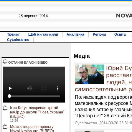
28 вересня 2014
Тренінг
Щоб ми так жили
Аналітика
Регіони
Освіта
Суспільство
Медiа
ОСТАННI ВЛАСНI ВIДЕО
Юрий Бу
расстав
людей, 
самостоятельные 
Полчаса ждем под ворота
материальных ресурсов М
Ігор Когут відкриває третій
назначил встречу главны
набір до школи "Нова Україна"
"Цензор.нет" 38-летний 
(ВІДЕО)
13:56
Суспільство. 2014-09-26 23:31:
Мета створення проекту
NovaUkraina.org (ВІДЕО)