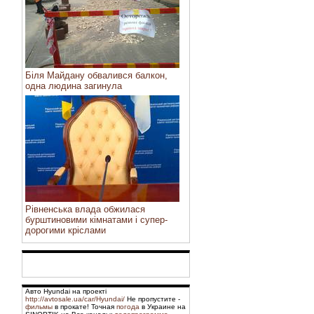
Біля Майдану обвалився балкон,
одна людина загинула
Рівненська влада обжилася
бурштиновими кімнатами і супер-
дорогими кріслами
Авто Hyundai на проекті
http://avtosale.ua/car/Hyundai/
Не пропустите -
фильмы
в прокате! Точная
погода
в Украине на