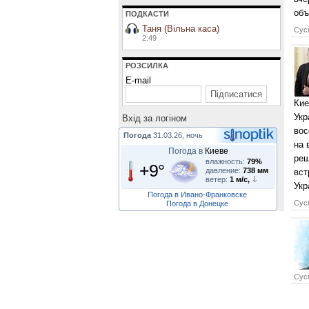
объ
ПОДКАСТИ
Таня (Вільна каса)
Сусп
2:49
РОЗСИЛКА
E-mail
Кие
Укр
Вхiд за логiном
вос
Погода
31.03.26, ночь
на 
Погода в
Киеве
реш
влажность:
79%
+9°
давление:
738 мм
вст
ветер:
1 м/с,
Укр
Погода в Ивано-Франковске
Сусп
Погода в Донецке
Сусп