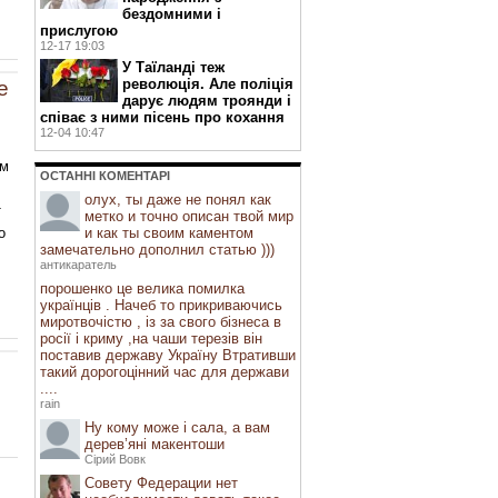
бездомними і
прислугою
12-17 19:03
У Таїланді теж
революція. Але поліція
е
дарує людям троянди і
співає з ними пісень про кохання
12-04 10:47
ом
ОСТАННI КОМЕНТАРI
олух, ты даже не понял как
т
метко и точно описан твой мир
и как ты своим каментом
о
замечательно дополнил статью )))
антикаратель
порошенко це велика помилка
українців . Начеб то прикриваючись
миротвочістю , із за свого бізнеса в
росії і криму ,на чаши терезів він
поставив державу Україну Втративши
такий дорогоцінний час для держави
....
rain
Ну кому може і сала, а вам
дерев’яні макентоши
Сірий Вовк
Совету Федерации нет