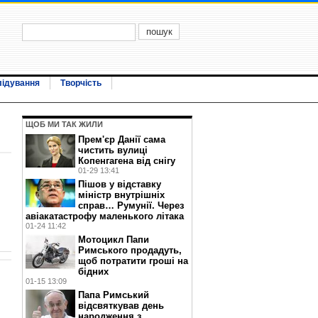
лідування
Творчість
ЩОБ МИ ТАК ЖИЛИ
Прем'єр Данії сама
чистить вулиці
Копенгагена від снігу
01-29 13:41
Пішов у відставку
міністр внутрішніх
справ… Румунії. Через
авіакатастрофу маленького літака
01-24 11:42
Мотоцикл Папи
Римського продадуть,
щоб потратити гроші на
бідних
01-15 13:09
Папа Римський
відсвяткував день
народження з