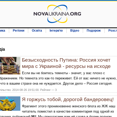
ика
Регіони
Освіта
Інтерв‘ю
Відео
Подорож
Розс
дiа
Безысходность Путина: Россия хочет
мира с Украиной - ресурсы на исходе
Если вы не боитесь темноты - значит, у вас плохо с
бражением. Но темнота это как-то переживет. Ей от вас ничего не нужно,
 что в вашем страхе она не нуждается. Другое дело – Россия сегодня.
ільство. 2014-08-26 19:51:00. Рейтинг — 3
Я горжусь тобой, дорогой бандеровец!
Фрагмент этого проникновенно женского блога из ЖЖ наш
читатель поместил в качестве комментария под одной из
рашних публикаций
NU
. Мы предлагаем вам её слова в более полном