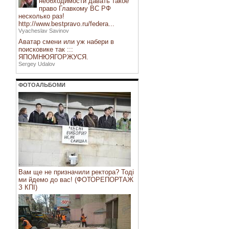
необходимости давать такое
право Главкому ВС РФ
несколько раз!
http://www.bestpravo.ru/federa...
Vyacheslav Savinov
Аватар смени или уж набери в
поисковике так :::
ЯПОМНЮЯГОРЖУСЯ.
Sergey Udalov
ФОТОАЛЬБОМИ
Вам ще не призначили ректора? Тоді
ми йдемо до вас! (ФОТОРЕПОРТАЖ
З КПІ)