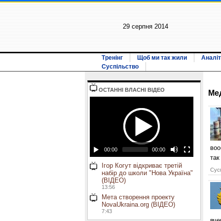
29 серпня 2014
Тренінг
Щоб ми так жили
Аналіт
Суспільство
ОСТАННI ВЛАСНI ВIДЕО
Ме
воо
00:00
00:00
так
Ігор Когут відкриває третій
Сусп
набір до школи "Нова Україна"
(ВІДЕО)
13:56
Мета створення проекту
NovaUkraina.org (ВІДЕО)
7:43
вче