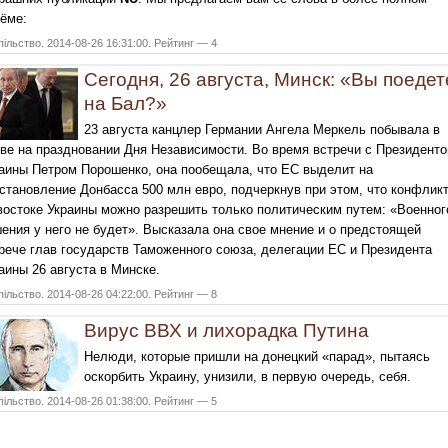
ёме:
ільство. 2014-08-26 16:31:00. Рейтинг — 4
Сегодня, 26 августа, Минск: «Вы поедет
на Бал?»
23 августа канцлер Германии Ангела Меркель побывала в
ве на праздновании Дня Независимости. Во время встречи с Президент
аины Петром Порошенко, она пообещала, что ЕС выделит на
становление Донбасса 500 млн евро, подчеркнув при этом, что конфлик
востоке Украины можно разрешить только политическим путем: «Военног
ения у него не будет». Высказала она свое мнение и о предстоящей
рече глав государств Таможенного союза, делегации ЕС и Президента
аины 26 августа в Минске.
ільство. 2014-08-26 04:22:00. Рейтинг — 8
Вирус ВВХ и лихорадка Путина
Нелюди, которые пришли на донецкий «парад», пытаясь
оскорбить Украину, унизили, в первую очередь, себя.
ільство. 2014-08-26 01:38:00. Рейтинг — 5