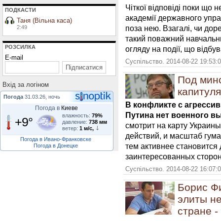
Чіткої відповіді поки що н
ПОДКАСТИ
академії державного упра
Таня (Вільна каса)
поза нею. Взагалі, чи дор
2:49
такий поважний навчальни
РОЗСИЛКА
огляду на події, що відбу
E-mail
Суспільство. 2014-08-22 19:53:
Под мин
Вхiд за логiном
капитул
Погода
31.03.26, ночь
В конфликте с агресси
Погода в
Киеве
Путина нет военного в
влажность:
79%
+9°
давление:
738 мм
смотрит на карту Украины
ветер:
1 м/с,
действий, и масштаб гум
Погода в Ивано-Франковске
тем активнее становится
Погода в Донецке
заинтересованных сторон
Суспільство. 2014-08-22 16:07:
Борис Ф
элиты не
стране -