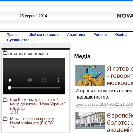
25 серпня 2014
Тренінг
Щоб ми так жили
Аналітика
Регіони
Освіта
Суспільство
ОСТАННI ВЛАСНI ВIДЕО
Медiа
Я готов 
- говори
московс
И просит отпустить неви
парашютистов...
Ігор Когут відкриває третій
набір до школи "Нова Україна"
Суспільство. 2014-08-22 21:28:
(ВІДЕО)
13:56
Європей
Мета створення проекту
болото: 
NovaUkraina.org (ВІДЕО)
7:43
академія