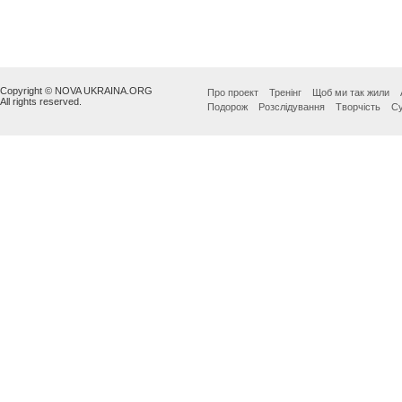
Copyright © NOVA UKRAINA.ORG
Про проект
Тренінг
Щоб ми так жили
All rights reserved.
Подорож
Розслідування
Творчість
Су