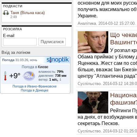
основном для моих русски
ПОДКАСТИ
получить максимально об
Таня (Вільна каса)
Украине.
2:49
Аналітика. 2014-03-12 15:27:00
РОЗСИЛКА
Що чекає
E-mail
Вашингт
У розпал к
Вхiд за логiном
Обама приймає у Білому д
Погода
31.03.26, ночь
Яценюка. Жест сам по соб
Погода в
Киеве
більше, вважає Іан Бжезі
влажность:
79%
+9°
центру "Атлантична рада"
давление:
738 мм
ветер:
1 м/с,
Суспільство. 2014-03-12 14:28:
Погода в Ивано-Франковске
Погода в Донецке
Национа
фашизм
Рейтинги П
на днях, от возбуждения 
секретарь Песков.
Суспільство. 2014-03-12 01:25: