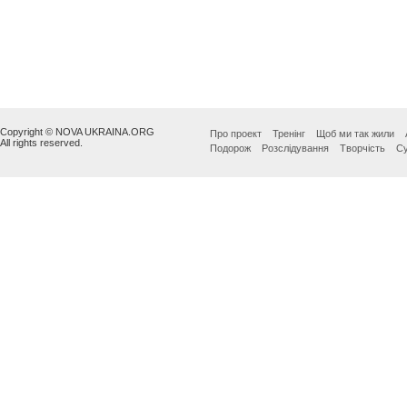
Copyright © NOVA UKRAINA.ORG
Про проект
Тренінг
Щоб ми так жили
All rights reserved.
Подорож
Розслідування
Творчість
Су