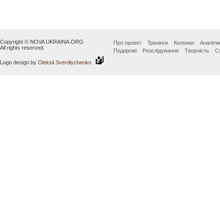
Copyright © NOVA UKRAINA.ORG
Про проект
Тренінги
Колонки
Аналіти
All rights reserved.
Подорожі
Розслідування
Творчість
С
Logo design by
Oleksii Sverdlychenko