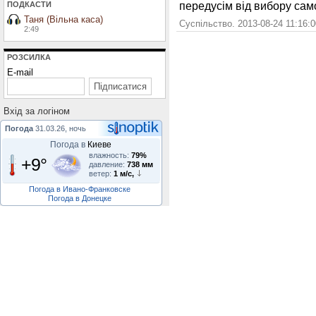
передусім від вибору само
ПОДКАСТИ
Таня (Вільна каса)
Суспільство. 2013-08-24 11:16:
2:49
РОЗСИЛКА
E-mail
Вхiд за логiном
Погода
31.03.26, ночь
Погода в
Киеве
влажность:
79%
+9°
давление:
738 мм
ветер:
1 м/с,
Погода в Ивано-Франковске
Погода в Донецке