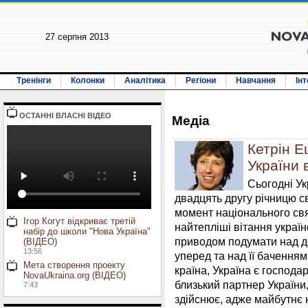
27 серпня 2013
Тренінги
Колонки
Аналітика
Регіони
Навчання
Ін
ОСТАННI ВЛАСНI ВIДЕО
Медiа
Кетрін Е
України 
Сьогодні Ук
двадцять другу річницю с
момент національного свя
Ігор Когут відкриває третій
найтепліші вітання україн
набір до школи "Нова Україна"
приводом подумати над д
(ВІДЕО)
13:56
уперед та над її бачення
Мета створення проекту
країна, Україна є господар
NovaUkraina.org (ВІДЕО)
близький партнер України,
7:43
здійснює, адже майбутнє 