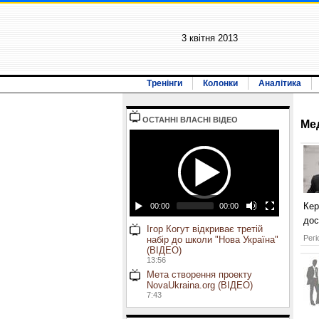
3 квiтня 2013
Тренінги
Колонки
Аналітика
ОСТАННI ВЛАСНI ВIДЕО
Ме
Кер
00:00
00:00
дос
Ігор Когут відкриває третій
Регі
набір до школи "Нова Україна"
(ВІДЕО)
13:56
Мета створення проекту
NovaUkraina.org (ВІДЕО)
7:43