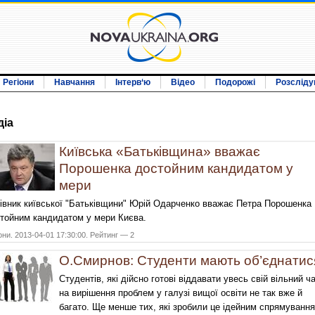
Регіони
Навчання
Інтерв‘ю
Відео
Подорожі
Розсліду
дiа
Київська «Батьківщина» вважає
Порошенка достойним кандидатом у
мери
івник київської "Батьківщини" Юрій Одарченко вважає Петра Порошенка
тойним кандидатом у мери Києва.
они. 2013-04-01 17:30:00. Рейтинг — 2
О.Смирнов: Студенти мають об’єднатис
Студентів, які дійсно готові віддавати увесь свій вільний ч
на вирішення проблем у галузі вищої освіти не так вже й
багато. Ще менше тих, які зробили це ідейним спрямуванн