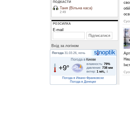
ПОДКАСТИ
сво
Таня (Вільна каса)
обі
2:49
осв
Сусп
РОЗСИЛКА
E-mail
Вхiд за логiном
Погода
31.03.26, ночь
Арт
Нац
Погода в
Киеве
влажность:
79%
Інс
+9°
давление:
738 мм
ветер:
1 м/с,
Сусп
Погода в Ивано-Франковске
Погода в Донецке