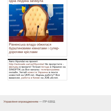
одна людина загинула
Рівненська влада обжилася
бурштиновими кімнатами і супер-
дорогими кріслами
Авто Hyundai на проекті
http://avtosale.ua/car/Hyundai/
Не пропустите -
фильмы
в прокате! Точная
погода
в Украине на
SINOPTIK.ua Все каналы:
телепрограмма
онлайн. Читай
новости Украины
в ленте
новостей на UKR.net. Ищешь работу? Все
вакансии,
работа в Киеве
на JOB.ukr.net.
Управління впровадженням
— ІТР ©2011