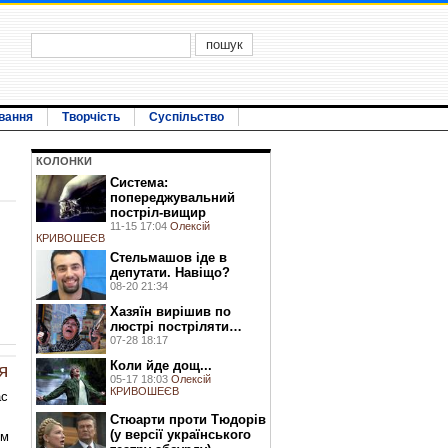
вання
Творчість
Суспільство
КОЛОНКИ
Система:
попереджувальний
постріл-вищир
11-15 17:04
Олексій
КРИВОШЕЄВ
Стельмашов іде в
депутати. Навіщо?
08-20 21:34
Хазяїн вирішив по
люстрі постріляти…
07-28 18:17
Коли йде дощ...
я
05-17 18:03
Олексій
КРИВОШЕЄВ
ас
Стюарти проти Тюдорів
(у версії українського
ям