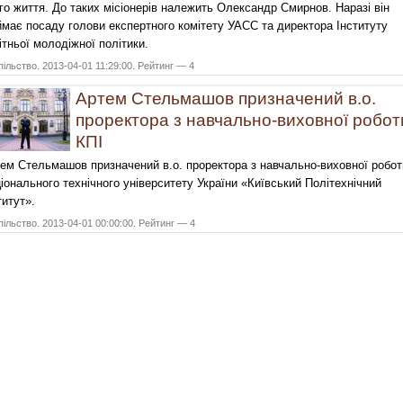
го життя. До таких місіонерів належить Олександр Смирнов. Наразі він
ймає посаду голови експертного комітету УАСС та директора Інституту
ітньої молодіжної політики.
ільство. 2013-04-01 11:29:00. Рейтинг — 4
Артем Стельмашов призначений в.о.
проректора з навчально-виховної робот
КПІ
ем Стельмашов призначений в.о. проректора з навчально-виховної робот
іонального технічного університету України «Київський Політехнічний
титут».
ільство. 2013-04-01 00:00:00. Рейтинг — 4