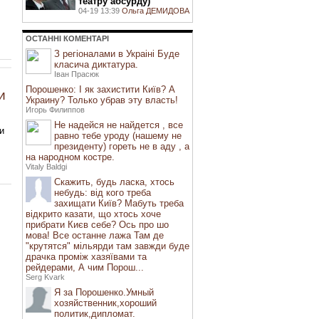
театру абсурду)
04-19 13:39
Ольга ДЕМИДОВА
ОСТАННI КОМЕНТАРI
З регіоналами в Украіні Буде
класича диктатура.
Іван Прасюк
Порошенко: І як захистити Київ? А
и
Украину? Только убрав эту власть!
Игорь Филиппов
Не надейся не найдется , все
и
равно тебе уроду (нашему не
президенту) гореть не в аду , а
на народном костре.
Vitaly Baldgi
Скажить, будь ласка, хтось
небудь: від кого треба
захищати Київ? Мабуть треба
відкрито казати, що хтось хоче
прибрати Києв себе? Ось про шо
мова! Все останне лажа Там де
"крутятся" мільярди там завжди буде
драчка проміж хазяївами та
рейдерами, А чим Порош...
Serg Kvark
Я за Порошенко.Умный
хозяйственник,хороший
политик,дипломат.