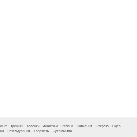
оект
Тренінги
Колонки
Аналітика
Регіони
Навчання
Інтерв‘ю
Відео
ожі
Розслідування
Творчість
Суспільство