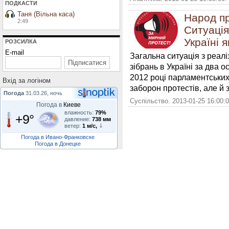
ПОДКАСТИ
Таня (Вільна каса)
Народ пр
2:49
Ситуація
Україні 
РОЗСИЛКА
E-mail
Загальна ситуація з реал
зібрань в Україні за два 
2012 році парламентських
Вхiд за логiном
заборон протестів, але й 
Погода
31.03.26, ночь
Суспільство. 2013-01-25 16:00:
Погода в
Киеве
влажность:
79%
+9°
давление:
738 мм
ветер:
1 м/с,
Погода в Ивано-Франковске
Погода в Донецке