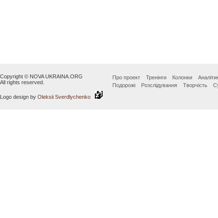
Copyright © NOVA UKRAINA.ORG
Про проект
Тренінги
Колонки
Аналіти
All rights reserved.
Подорожі
Розслідування
Творчість
С
Logo design by
Oleksii Sverdlychenko