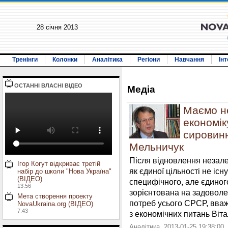
28 січня 2013
Тренінги
Колонки
Аналітика
Регіони
Навчання
Ін
ОСТАННI ВЛАСНI ВIДЕО
Медiа
Маємо не
економік
сировинн
Мельничук
Після відновлення незале
Ігор Когут відкриває третій
як єдиної цільності не іс
набір до школи "Нова Україна"
(ВІДЕО)
специфічного, але єдиног
13:56
зорієнтована на задоволе
Мета створення проекту
потреб усього СРСР, вваж
NovaUkraina.org (ВІДЕО)
7:43
з економічних питань Віта
Аналітика. 2013-01-25 19:38:00.