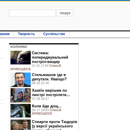
вання
Творчість
Суспільство
КОЛОНКИ
Система:
попереджувальний
постріл-вищир
11-15 17:04
Олексій
КРИВОШЕЄВ
Стельмашов іде в
депутати. Навіщо?
08-20 21:34
Хазяїн вирішив по
люстрі постріляти…
07-28 18:17
Коли йде дощ...
05-17 18:03
Олексій
КРИВОШЕЄВ
Стюарти проти Тюдорів
(у версії українського