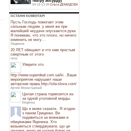
театру абсурду)
04-19 13:39
Ольга ДЕМИДОВА
ОСТАННI КОМЕНТАРI
Пусть Господь помогает этим
сильным людям. у меня же при
малейшей неудаче опускаются руки.
Я понимаю, что это плохо, но ничего
изменить не могу....
Людмила
20 ЛЕТ обещают и что нам простым
смертным от этого
петр
Уберите это
http://www.superdeal.com.ua/ki...Ваше
мероприятие нарушает наши
авторские права.http://sila-slova.com/
Артем Монастырный
Целая страна тормозится из-
за одной уголовной морды.
Elogimus
Що я може сказати.. Я згоден
з паном Гриценко. Ви
подивиться за вчинками и
обицянками Яценюка. Хто
визьметься стверджувати, що ця
людина, мало не щодня буває на