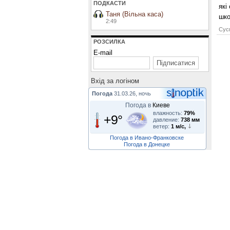
ПОДКАСТИ
які
Таня (Вільна каса)
шко
2:49
Сусп
РОЗСИЛКА
E-mail
Вхiд за логiном
Погода
31.03.26, ночь
Погода в
Киеве
влажность:
79%
+9°
давление:
738 мм
ветер:
1 м/с,
Погода в Ивано-Франковске
Погода в Донецке