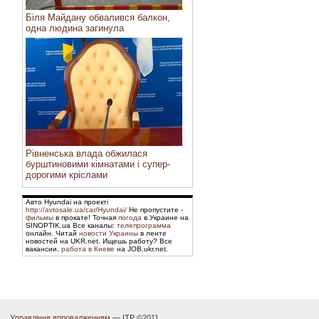
Біля Майдану обвалився балкон,
одна людина загинула
Рівненська влада обжилася
бурштиновими кімнатами і супер-
дорогими кріслами
Авто Hyundai на проекті
http://avtosale.ua/car/Hyundai/
Не пропустите -
фильмы
в прокате! Точная
погода
в Украине на
SINOPTIK.ua Все каналы:
телепрограмма
онлайн. Читай
новости Украины
в ленте
новостей на UKR.net. Ищешь работу? Все
вакансии,
работа в Киеве
на JOB.ukr.net.
Управління впровадженням
— ІТР ©2011