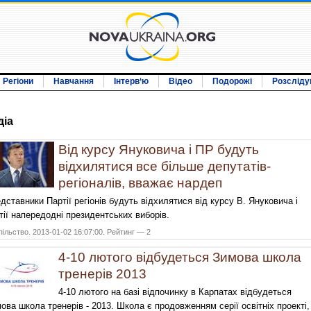
Регіони
Навчання
Інтерв‘ю
Відео
Подорожі
Розсліду
дiа
Від курсу Януковича і ПР будуть
відхилятися все більше депутатів-
регіоналів, вважає нардеп
дставники Партії регіонів будуть відхилятися від курсу В. Януковича і
тії напередодні президентських виборів.
ільство. 2013-01-02 16:07:00. Рейтинг — 2
4-10 лютого відбудеться Зимова школа
тренерів 2013
4-10 лютого на базі відпочинку в Карпатах відбудеться
ова школа тренерів - 2013. Школа є продовженням серії освітніх проекті,