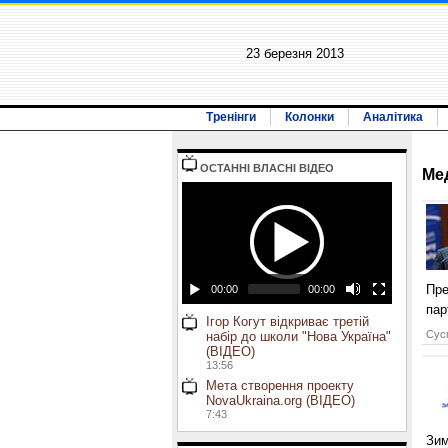
23 березня 2013
Тренінги
Колонки
Аналітика
ОСТАННI ВЛАСНI ВIДЕО
Ме
Пре
00:00
00:00
пар
Ігор Когут відкриває третій
Сусп
набір до школи "Нова Україна"
(ВІДЕО)
13:56
Мета створення проекту
NovaUkraina.org (ВІДЕО)
7:43
Зим