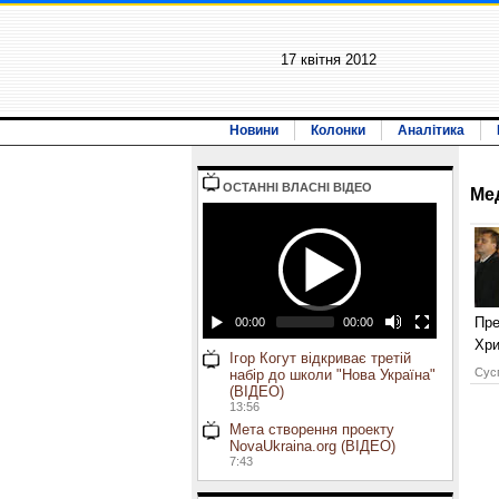
17 квiтня 2012
Новини
Колонки
Аналітика
ОСТАННI ВЛАСНI ВIДЕО
Ме
Пре
00:00
00:00
Хри
Ігор Когут відкриває третій
Сусп
набір до школи "Нова Україна"
(ВІДЕО)
13:56
Мета створення проекту
NovaUkraina.org (ВІДЕО)
7:43