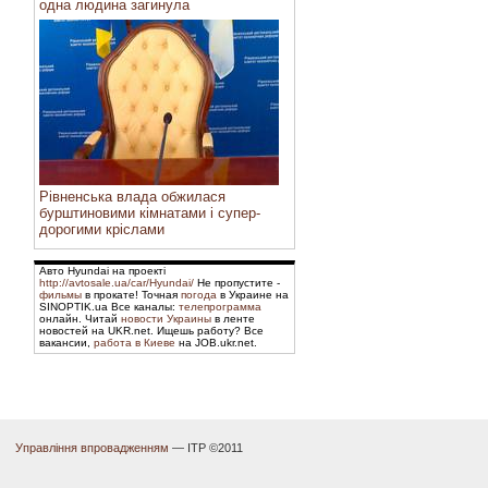
одна людина загинула
Рівненська влада обжилася
бурштиновими кімнатами і супер-
дорогими кріслами
Авто Hyundai на проекті
http://avtosale.ua/car/Hyundai/
Не пропустите -
фильмы
в прокате! Точная
погода
в Украине на
SINOPTIK.ua Все каналы:
телепрограмма
онлайн. Читай
новости Украины
в ленте
новостей на UKR.net. Ищешь работу? Все
вакансии,
работа в Киеве
на JOB.ukr.net.
Управління впровадженням
— ІТР ©2011