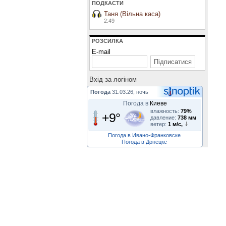
ПОДКАСТИ
Таня (Вільна каса)
2:49
РОЗСИЛКА
E-mail
Вхiд за логiном
Погода
31.03.26, ночь
Погода в
Киеве
влажность:
79%
+9°
давление:
738 мм
ветер:
1 м/с,
Погода в Ивано-Франковске
Погода в Донецке