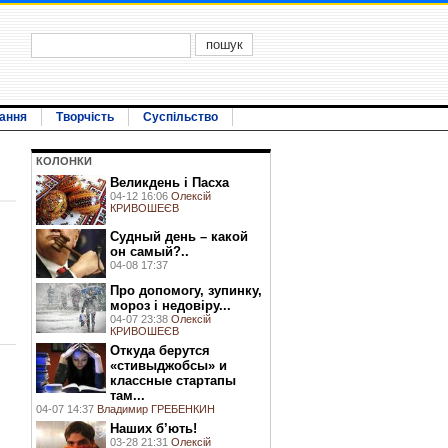
ання
Творчість
Суспільство
КОЛОНКИ
Великдень і Пасха
04-12 16:06
Олексій
КРИВОШЕЄВ
Судный день – какой
он самый?..
04-08 17:37
Про допомогу, зупинку,
мороз і недовіру...
04-07 23:38
Олексій
КРИВОШЕЄВ
Откуда берутся
«стивыджобсы» и
классные стартапы
там...
04-07 14:37
Владимир ГРЕБЕНКИН
Наших б’ють!
03-28 21:31
Олексій