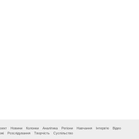
оект
Новини
Колонки
Аналітика
Регіони
Навчання
Інтерв‘ю
Відео
ожі
Розслідування
Творчість
Суспільство