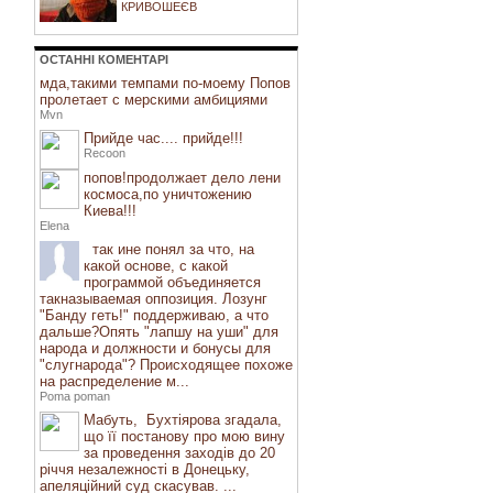
КРИВОШЕЄВ
ОСТАННI КОМЕНТАРI
мда,такими темпами по-моему Попов
пролетает с мерскими амбициями
Mvn
Прийде час.... прийде!!!
Recoon
попов!продолжает дело лени
космоса,по уничтожению
Киева!!!
Elena
так ине понял за что, на
какой основе, с какой
программой объединяется
такназываемая оппозиция. Лозунг
"Банду геть!" поддерживаю, а что
дальше?Опять "лапшу на уши" для
народа и должности и бонусы для
"слугнарода"? Происходящее похоже
на распределение м...
Poma poman
Мабуть, Бухтіярова згадала,
що її постанову про мою вину
за проведення заходів до 20
річчя незалежності в Донецьку,
апеляційний суд скасував. ...