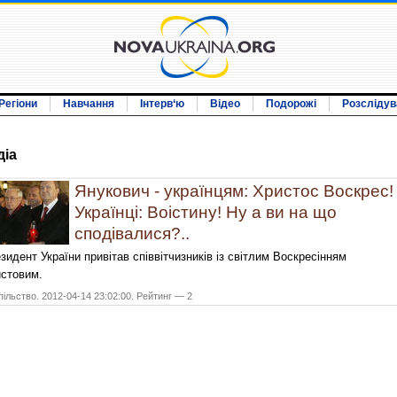
Регіони
Навчання
Інтерв‘ю
Відео
Подорожі
Розслідув
дiа
Янукович - українцям: Христос Воскрес!
Українці: Воістину! Ну а ви на що
сподівалися?..
зидент України привітав співвітчизників із світлим Воскресінням
стовим.
ільство. 2012-04-14 23:02:00. Рейтинг — 2