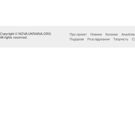
Copyright © NOVA UKRAINA.ORG
Про проект
Новини
Колонки
Аналітик
All rights reserved.
Подорожі
Розслідування
Творчість
С