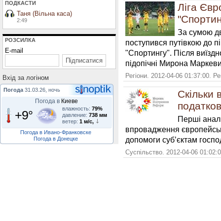
ПОДКАСТИ
Ліга Євро
Таня (Вільна каса)
"Спортин
2:49
За сумою дв
РОЗСИЛКА
поступився путівкою до п
E-mail
"Спортингу". Після виїздн
підопічні Мирона Маркеви
Регіони. 2012-04-06 01:37:00. Р
Вхiд за логiном
Погода
31.03.26, ночь
Скільки 
Погода в
Киеве
податков
влажность:
79%
+9°
давление:
738 мм
Перші аналі
ветер:
1 м/с,
впровадження європейськ
Погода в Ивано-Франковске
допомоги суб’єктам госп
Погода в Донецке
Суспільство. 2012-04-06 01:02: