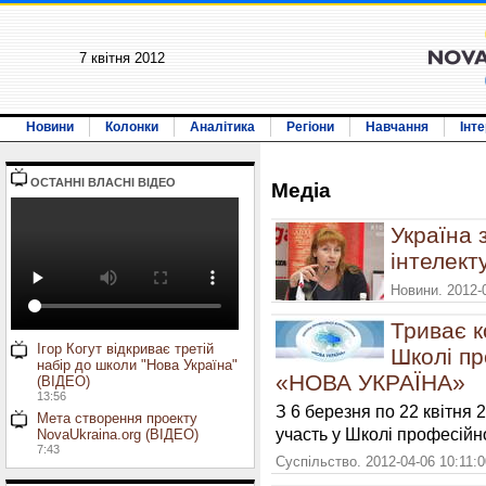
7 квiтня 2012
Новини
Колонки
Аналітика
Регіони
Навчання
Інт
ОСТАННI ВЛАСНI ВIДЕО
Медiа
Україна 
інтелект
Новини. 2012-
Триває к
Ігор Когут відкриває третій
Школі пр
набір до школи "Нова Україна"
«НОВА УКРАЇНА»
(ВІДЕО)
13:56
З 6 березня по 22 квітня 
Мета створення проекту
участь у Школі професій
NovaUkraina.org (ВІДЕО)
7:43
Суспільство. 2012-04-06 10:11: