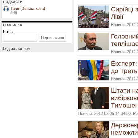
ПОДКАСТИ
Сирійці 
Таня (Вільна каса)
2:49
Лівії
Новини. 2012-
РОЗСИЛКА
E-mail
Головний
тепліша
Вхiд за логiном
Новини. 2012-
Експерт:
до Треть
Новини. 2012-
Штати н
вибірков
Тимошен
Новини. 2012-02-05 14:04:00. Р
Держсек
неможли