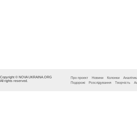
Copyright © NOVA UKRAINA.ORG
Про проект
Новини
Колонки
Аналітик
All rights reserved.
Подорожі
Розслідування
Творчість
А