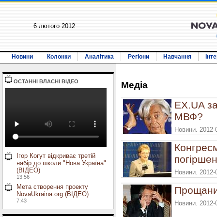
6 лютого 2012
Новини
Колонки
Аналітика
Регіони
Навчання
Інт
ОСТАННI ВЛАСНI ВIДЕО
Медiа
EX.UA за
МВФ?
Новини. 2012-
Конгрес
Ігор Когут відкриває третій
погіршен
набір до школи "Нова Україна"
(ВІДЕО)
Новини. 2012-
13:56
Мета створення проекту
Прощани
NovaUkraina.org (ВІДЕО)
7:43
Новини. 2012-