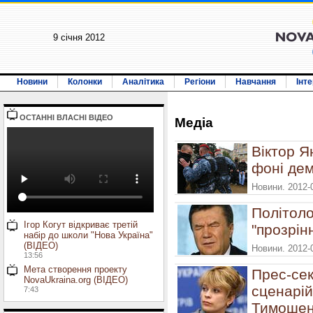
9 січня 2012
Новини
Колонки
Аналітика
Регіони
Навчання
Інт
ОСТАННI ВЛАСНI ВIДЕО
Медiа
Віктор Я
фоні дем
Новини. 2012-
Політоло
Ігор Когут відкриває третій
"прозрін
набір до школи "Нова Україна"
(ВІДЕО)
Новини. 2012-
13:56
Мета створення проекту
Прес-сек
NovaUkraina.org (ВІДЕО)
сценарій
7:43
Тимошен