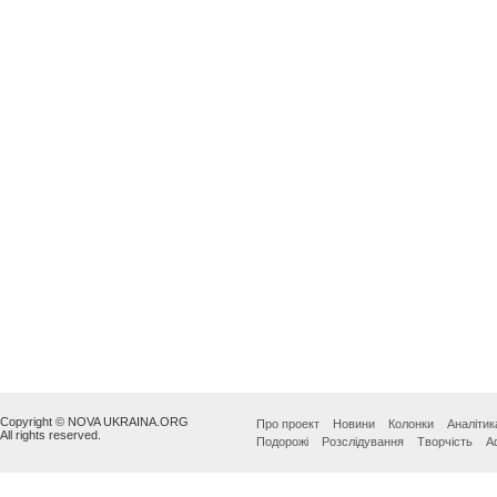
Copyright © NOVA UKRAINA.ORG
Про проект
Новини
Колонки
Аналітик
All rights reserved.
Подорожі
Розслідування
Творчість
А