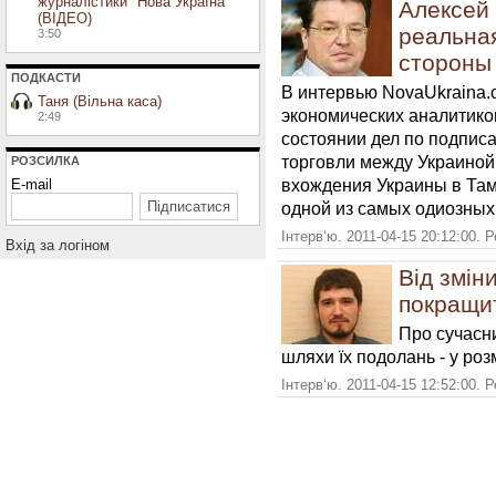
журналістики "Нова Україна"
Алексей
(ВІДЕО)
реальная
3:50
стороны
ПОДКАСТИ
В интервью NovaUkraina.
Таня (Вільна каса)
экономических аналитико
2:49
состоянии дел по подпис
торговли между Украиной
РОЗСИЛКА
вхождения Украины в Там
E-mail
одной из самых одиозных 
Інтерв‘ю. 2011-04-15 20:12:00. 
Вхiд за логiном
Від змін
покращи
Про сучасни
шляхи їх подолань - у ро
Інтерв‘ю. 2011-04-15 12:52:00. 