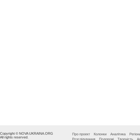
Copyright © NOVA UKRAINA.ORG
Про проект
Колонки
Аналітика
Регіон
All rights reserved.
Розслідування
Подорожі
Творчість
А