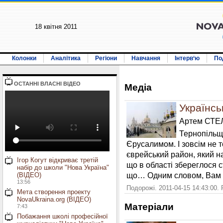
18 квiтня 2011
Колонки
Аналітика
Регіони
Навчання
Інтерв‘ю
По
ОСТАННI ВЛАСНI ВIДЕО
Медiа
Українс
Артем СТ
Тернопільщ
Єрусалимом. І зовсім не т
єврейський район, який на
Ігор Когут відкриває третій
що в області збереглося ст
набір до школи "Нова Україна"
що… Одним словом, Вам і
(ВІДЕО)
13:56
Подорожі. 2011-04-15 14:43:00.
Мета створення проекту
NovaUkraina.org (ВІДЕО)
Матерiали
7:43
Побажання школі професійної