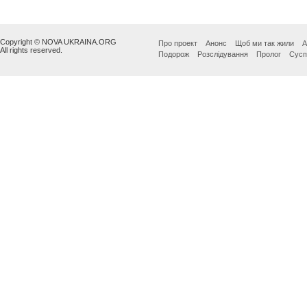
Copyright © NOVA UKRAINA.ORG
Про проект
Анонс
Щоб ми так жили
А
All rights reserved.
Подорож
Розслідування
Пролог
Сусп