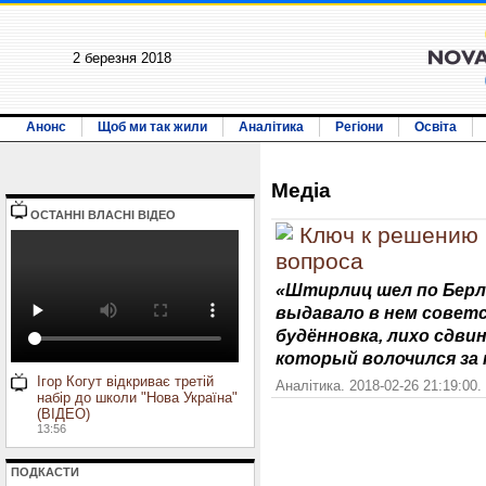
2 березня 2018
Анонс
Щоб ми так жили
Аналітика
Регіони
Освіта
Медiа
ОСТАННI ВЛАСНI ВIДЕО
Ключ к решению 
вопроса
«Штирлиц шел по Берл
выдавало в нем советс
будённовка, лихо сдви
который волочился за 
Ігор Когут відкриває третій
Аналітика. 2018-02-26 21:19:00.
набір до школи "Нова Україна"
(ВІДЕО)
13:56
ПОДКАСТИ