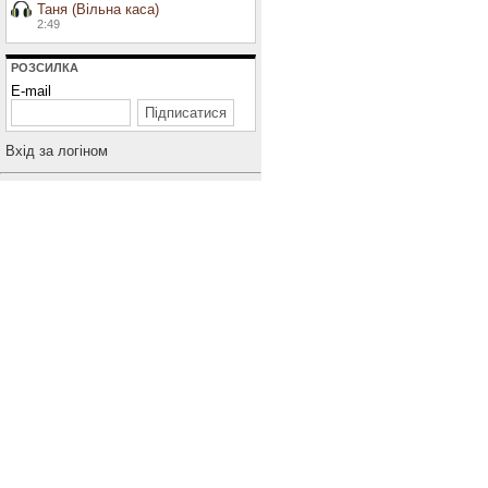
Таня (Вільна каса)
2:49
РОЗСИЛКА
E-mail
Вхiд за логiном