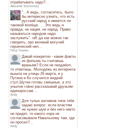
отрабатывать надо?...
Alexandr Sosnovsky
"...А ведь, согласитесь, было
бы интересно узнать, что есть
русский народ и имеется ли
таковой вообще. ... Это ведь и
правда, не нация, не народ. Право
называться народом надо
заслужить". ой! да как можно так
говорить, про великий могучий
героический неп...
Пётр Ткалич
Давай конкретно - какие факты
из фильма ты считаешь
враньем? Если не пиздабол,
то ответишь. Молодежь из интернета
вышла на улицы 26 марта, и у
Путина и Ко случился жидкий
стул.Шутки готовь смешные, а это
унылое говно рассказывай друзьям-
единороссам....
Andy
Для тупых ватников типа тебя
задаю вопрос: если властям
не нужен шум и без него никто
не придет, то какого хера не
согласовывали Навальному там, где
он просил?...
Andy