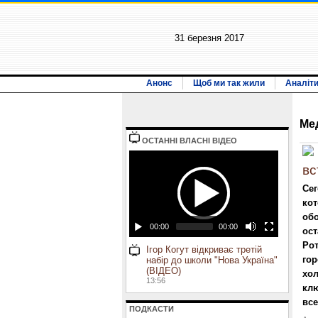
31 березня 2017
Анонс
Щоб ми так жили
Аналіт
Ме
ОСТАННI ВЛАСНI ВIДЕО
вс
Сег
кот
об
00:00
00:00
ост
Рот
Ігор Когут відкриває третій
гор
набір до школи "Нова Україна"
(ВІДЕО)
хол
13:56
клю
все
ПОДКАСТИ