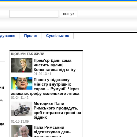
ідування
Пролог
Суспільство
ЩОБ МИ ТАК ЖИЛИ
Прем'єр Данії сама
чистить вулиці
Копенгагена від снігу
01-29 13:41
Пішов у відставку
міністр внутрішніх
ии
справ… Румунії. Через
авіакатастрофу маленького літака
01-24 11:42
а,
Мотоцикл Папи
Римського продадуть,
щоб потратити гроші на
бідних
01-15 13:09
да
Папа Римський
відсвяткував день
народження з