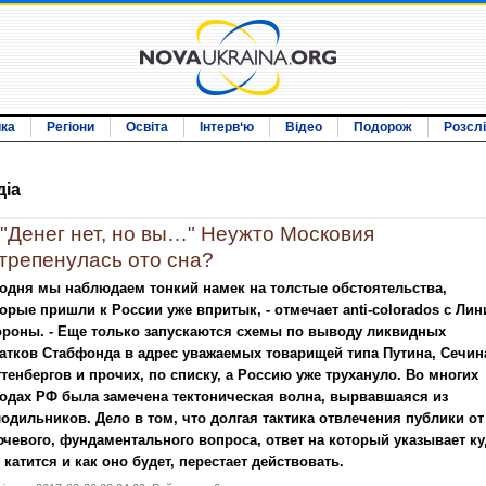
ика
Регіони
Освіта
Інтерв‘ю
Відео
Подорож
Розсл
дiа
"Денег нет, но вы…" Неужто Московия
трепенулась ото сна?
одня мы наблюдаем тонкий намек на толстые обстоятельства,
орые пришли к России уже впритык, - отмечает anti-colorados с Лин
ороны. - Еще только запускаются схемы по выводу ликвидных
атков Стабфонда в адрес уважаемых товарищей типа Путина, Сечин
тенбергов и прочих, по списку, а Россию уже трухануло. Во многих
одах РФ была замечена тектоническая волна, вырвавшаяся из
одильников. Дело в том, что долгая тактика отвлечения публики от
чевого, фундаментального вопроса, ответ на который указывает ку
 катится и как оно будет, перестает действовать.