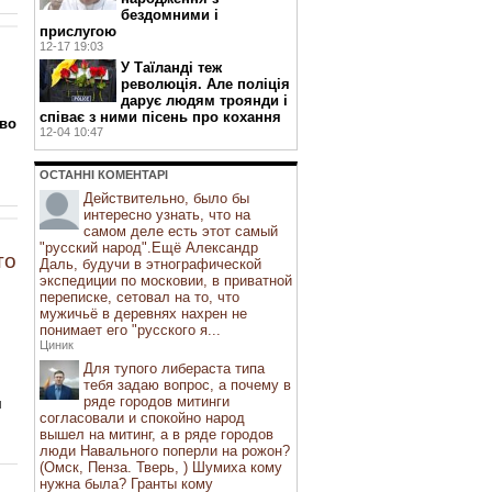
бездомними і
прислугою
12-17 19:03
У Таїланді теж
революція. Але поліція
дарує людям троянди і
співає з ними пісень про кохання
 во
12-04 10:47
ОСТАННI КОМЕНТАРI
Действительно, было бы
интересно узнать, что на
самом деле есть этот самый
"русский народ".Ещё Александр
то
Даль, будучи в этнографической
экспедиции по московии, в приватной
переписке, сетовал на то, что
мужичьё в деревнях нахрен не
понимает его "русского я...
Циник
Для тупого либераста типа
тебя задаю вопрос, а почему в
ряде городов митинги
я
согласовали и спокойно народ
вышел на митинг, а в ряде городов
люди Навального поперли на рожон?
(Омск, Пенза. Тверь, ) Шумиха кому
нужна была? Гранты кому