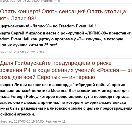
ітика. 2017-03-26 22:24:00. Рейтинг — 6
Опять концерт! Опять сенсация! Опять столица!
ять Ляпис 98!
церт-сенсация! «Ляпис-98» во Freedom Event Hall!
марта Сергей Михалок вместе с рок-группой «ЛЯПИС-98» представит
edom Event Hall концертную программу «Ты кинула», в которую
ли их лучшие хиты за 25 лет!
ільство. 2017-03-26 22:08:00.
Даля Грибаускайте предупредила о риске
оржения РФ в ходе осенних учений: «Россия — э
роза для всей Европы» — интервью
зидент Литвы находится в авангарде "гибридной войны" против
спансионистской политики Москвы. В эксклюзивном интервью для
нала Foreign Policy, которое представлено тут в переводе портала
sader, она изложила причины, по которым американские войска
лжны быть размещены на литовской земле с целью предотвращени
сийской агрессии.
ільство. 2017-03-26 19:14:00. Рейтинг — 11