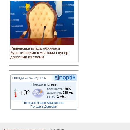
Рівненська влада обжилася
бурштиновими кімнатами і супер-
дорогими кріслами
Погода
31.03.26, ночь
Погода в
Киеве
влажность:
79%
+9°
давление:
738 мм
ветер:
1 м/с,
Погода в Ивано-Франковске
Погода в Донецке