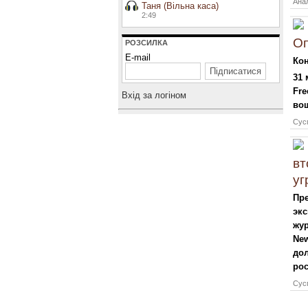
Анал
Таня (Вільна каса)
2:49
Оп
РОЗСИЛКА
E-mail
Кон
31 
Fre
Вхiд за логiном
вош
Сусп
вт
уг
Пре
эк
жур
New
до
рос
Сусп