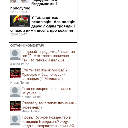
бездомними і
прислугою
12-17 19:03
У Таїланді теж
революція. Але поліція
дарує людям троянди і
співає з ними пісень про кохання
12-04 10:47
ОСТАННI КОМЕНТАРI
"...давай - продолжай:) гав-гав-
гав:)" - это тобою написано.
Так что гавкай и дальше....
a-nuna-ke-ne
Это ты так языки учишь:)?
Хрю-хрю и бац по-русски
заговорил:)? Молодца:)
Игорь Попов
Пока не захрюкаешь, ничего
не узнаешь.....
a-nuna-ke-ne
Откуда у тебя такие познания -
иноземец:)?
Игорь Попов
Провёл бурное Рождество в
компании Бродского? Жду,
когда ты захрюкаешь свиньёй,