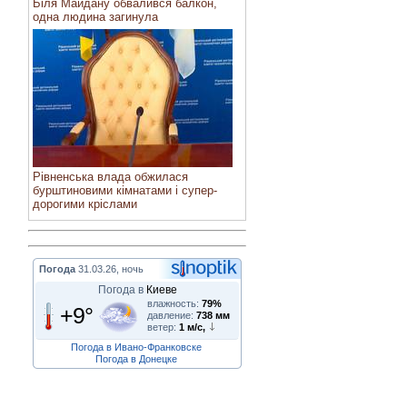
Біля Майдану обвалився балкон,
одна людина загинула
Рівненська влада обжилася
бурштиновими кімнатами і супер-
дорогими кріслами
Погода
31.03.26, ночь
Погода в
Киеве
влажность:
79%
+9°
давление:
738 мм
ветер:
1 м/с,
Погода в Ивано-Франковске
Погода в Донецке