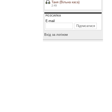
Таня (Вільна каса)
2:49
РОЗСИЛКА
E-mail
Вхiд за логiном