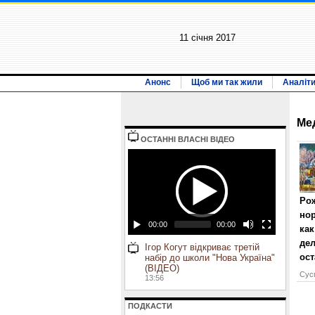
11 січня 2017
Анонс
Щоб ми так жили
Аналіт
Ме
ОСТАННI ВЛАСНI ВIДЕО
Рож
нор
00:00
00:00
как
дел
Ігор Когут відкриває третій
ост
набір до школи "Нова Україна"
(ВІДЕО)
Сусп
13:56
ПОДКАСТИ