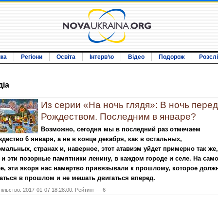
ика
Регіони
Освіта
Інтерв‘ю
Відео
Подорож
Розсл
дiа
Из серии «На ночь глядя»: В ночь перед
Рождеством. Последним в январе?
Возможно, сегодня мы в последний раз отмечаем
дество 6 января, а не в конце декабря, как в остальных,
мальных, странах и, наверное, этот атавизм уйдет примерно так же,
 и эти позорные памятники ленину, в каждом городе и селе. На сам
е, эти якоря нас намертво привязывали к прошлому, которое долж
аться в прошлом и не мешать двигаться вперед.
ільство. 2017-01-07 18:28:00. Рейтинг — 6