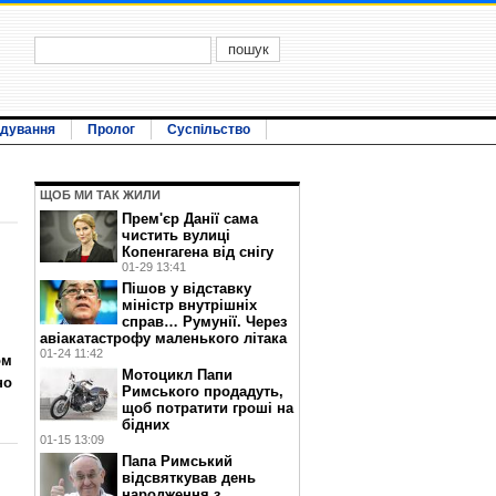
ідування
Пролог
Суспільство
ЩОБ МИ ТАК ЖИЛИ
Прем'єр Данії сама
чистить вулиці
Копенгагена від снігу
01-29 13:41
Пішов у відставку
міністр внутрішніх
справ… Румунії. Через
авіакатастрофу маленького літака
01-24 11:42
ом
Мотоцикл Папи
но
Римського продадуть,
щоб потратити гроші на
бідних
01-15 13:09
Папа Римський
відсвяткував день
народження з