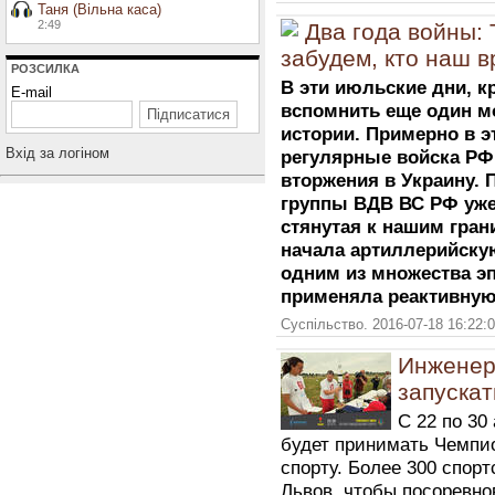
Таня (Вільна каса)
2:49
Два года войны: 
забудем, кто наш в
РОЗСИЛКА
В эти июльские дни, к
E-mail
вспомнить еще один м
истории. Примерно в э
Вхiд за логiном
регулярные войска РФ
вторжения в Украину. 
группы ВДВ ВС РФ уже
стянутая к нашим гра
начала артиллерийску
одним из множества эп
применяла реактивную
Суспільство. 2016-07-18 16:22:
Инженер
запускат
С 22 по 30
будет принимать Чемпи
спорту. Более 300 спорт
Львов, чтобы посоревно