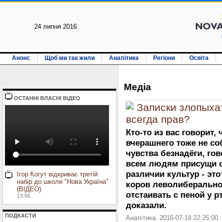
24 липня 2016
Анонс
Щоб ми так жили
Аналітика
Регіони
Освіта
Медiа
ОСТАННI ВЛАСНI ВIДЕО
Записки злопыхат
всегда прав?
Кто-то из вас говорит,
вчерашнего тоже не со
чувства безнадёги, гов
всем людям присущи о
различии культур - эт
Ігор Когут відкриває третій
набір до школи "Нова Україна"
коров леволиберально
(ВІДЕО)
отстаивать с пеной у рт
13:56
доказали.
ПОДКАСТИ
Аналітика. 2016-07-18 22:25:00.