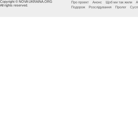
Copyright © NOVA UKRAINA.ORG
Про проект
Анонс
Щоб ми так жили
А
All rights reserved.
Подорож
Розслідування
Пролог
Сусп