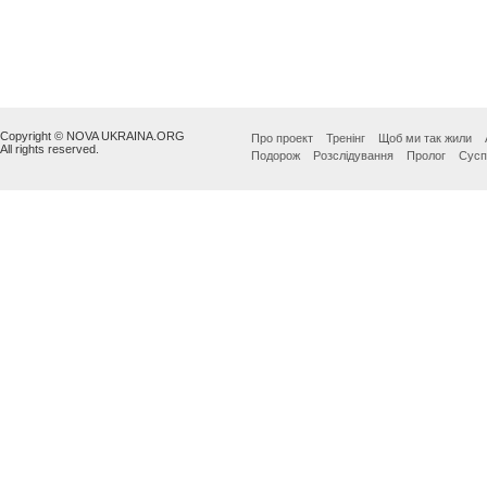
Copyright © NOVA UKRAINA.ORG
Про проект
Тренінг
Щоб ми так жили
All rights reserved.
Подорож
Розслідування
Пролог
Сусп