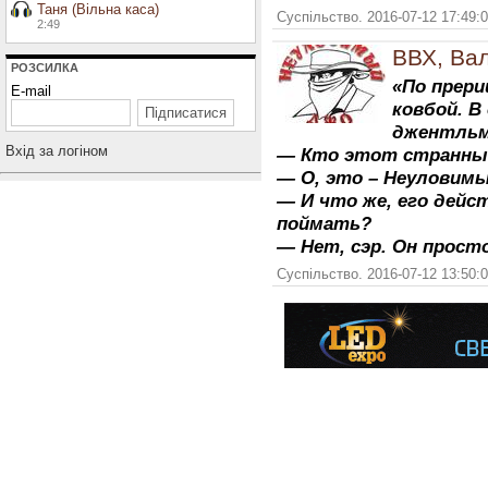
Таня (Вільна каса)
Суспільство. 2016-07-12 17:49:
2:49
ВВХ, Ва
РОЗСИЛКА
«По прери
E-mail
ковбой. В
джентльме
Вхiд за логiном
— Кто этот странны
— О, это – Неуловимы
— И что же, его дейс
поймать?
— Нет, сэр. Он прост
Суспільство. 2016-07-12 13:50: