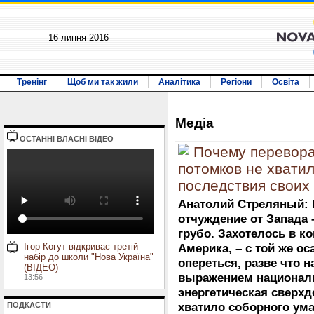
16 липня 2016
Тренінг
Щоб ми так жили
Аналітика
Регіони
Освіта
Медiа
ОСТАННI ВЛАСНI ВIДЕО
Почему переворач
потомков не хвати
последствия своих
Анатолий Стреляный: 
отчуждение от Запада 
грубо. Захотелось в к
Ігор Когут відкриває третій
Америка, – с той же ос
набір до школи "Нова Україна"
опереться, разве что н
(ВІДЕО)
выражением националь
13:56
энергетическая сверхд
ПОДКАСТИ
хватило соборного ума