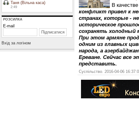
Таня (Вільна каса)
В качеств
2:49
конфликт привел к не
странах, которые - н
РОЗСИЛКА
историческое прошлое
E-mail
сохранять холодный м
При этом армяне про
Вхiд за логiном
одним из главных ци
народа, а азербайджан
Ереване. Сейчас все э
представить.
Суспільство. 2016-04-06 16:37: