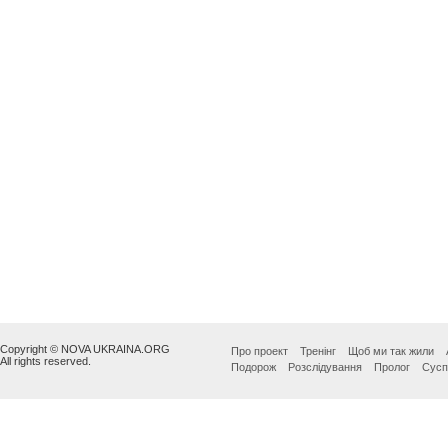
Copyright © NOVA UKRAINA.ORG
Про проект
Тренінг
Щоб ми так жили
All rights reserved.
Подорож
Розслідування
Пролог
Сусп