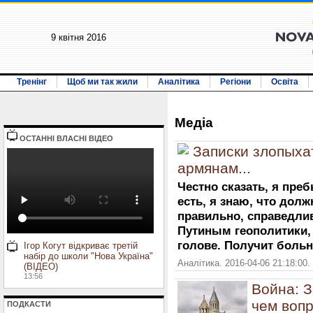
9 квiтня 2016
Тренінг
Щоб ми так жили
Аналітика
Регіони
Освіта
Медiа
ОСТАННI ВЛАСНI ВIДЕО
‎Записки злопыха
армянам...
Честно сказать, я пре
есть, я знаю, что долж
правильно, справедли
Путиным геополитики, 
голове. Получит больн
Ігор Когут відкриває третій
набір до школи "Нова Україна"
Аналітика. 2016-04-06 21:18:00.
(ВІДЕО)
13:56
Война: З
чем воп
ПОДКАСТИ