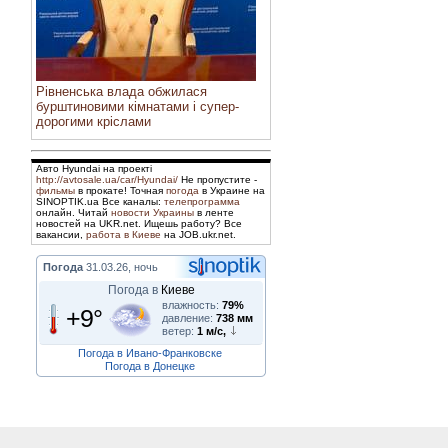
Рівненська влада обжилася
бурштиновими кімнатами і супер-
дорогими кріслами
Авто Hyundai на проекті
http://avtosale.ua/car/Hyundai/
Не пропустите -
фильмы
в прокате! Точная
погода
в Украине на
SINOPTIK.ua Все каналы:
телепрограмма
онлайн. Читай
новости Украины
в ленте
новостей на UKR.net. Ищешь работу? Все
вакансии,
работа в Киеве
на JOB.ukr.net.
Погода
31.03.26, ночь
Погода в
Киеве
влажность:
79%
+9°
давление:
738 мм
ветер:
1 м/с,
Погода в Ивано-Франковске
Погода в Донецке