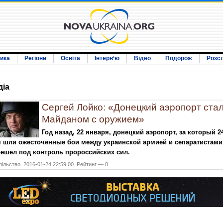
ика
Регіони
Освіта
Інтерв‘ю
Відео
Подорож
Розс
дiа
Сергей Лойко: «Донецкий аэропорт ста
Майданом с оружием»
Год назад, 22 января, донецкий аэропорт, за который 2
 шли ожесточенные бои между украинской армией и сепаратистами
ешел под контроль пророссийских сил.
ільство. 2016-01-24 22:59:00. Рейтинг — 8