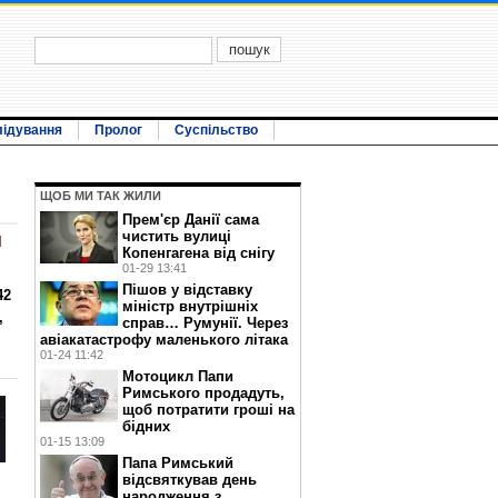
лідування
Пролог
Суспільство
ЩОБ МИ ТАК ЖИЛИ
Прем'єр Данії сама
чистить вулиці
л
Копенгагена від снігу
01-29 13:41
Пішов у відставку
42
міністр внутрішніх
,
справ… Румунії. Через
авіакатастрофу маленького літака
01-24 11:42
Мотоцикл Папи
Римського продадуть,
щоб потратити гроші на
бідних
01-15 13:09
Папа Римський
відсвяткував день
народження з