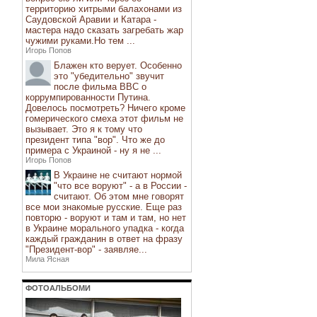
территорию хитрыми балахонами из
Саудовской Аравии и Катара -
мастера надо сказать загребать жар
чужими руками.Но тем ...
Игорь Попов
Блажен кто верует. Особенно
это "убедительно" звучит
после фильма ВВС о
коррумпированности Путина.
Довелось посмотреть? Ничего кроме
гомерического смеха этот фильм не
вызывает. Это я к тому что
президент типа "вор". Что же до
примера с Украиной - ну я не ...
Игорь Попов
В Украине не считают нормой
"что все воруют" - а в России -
считают. Об этом мне говорят
все мои знакомые русские. Еще раз
повторю - воруют и там и там, но нет
в Украине морального упадка - когда
каждый гражданин в ответ на фразу
"Президент-вор" - заявляе...
Мила Ясная
ФОТОАЛЬБОМИ