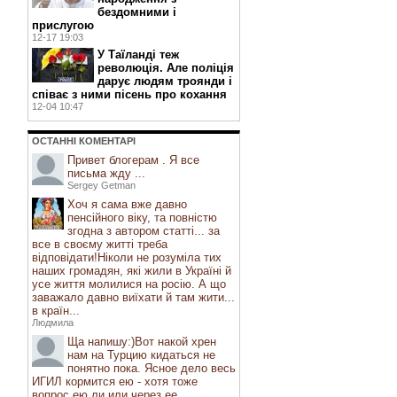
бездомними і
прислугою
12-17 19:03
У Таїланді теж
революція. Але поліція
дарує людям троянди і
співає з ними пісень про кохання
12-04 10:47
ОСТАННI КОМЕНТАРI
Привет блогерам . Я все
письма жду ...
Sergey Getman
Хоч я сама вже давно
пенсійного віку, та повністю
згодна з автором статті... за
все в своєму житті треба
відповідати!Ніколи не розуміла тих
наших громадян, які жили в Україні й
усе життя молилися на росію. А що
заважало давно виїхати й там жити...
в країн...
Людмила
Ща напишу:)Вот накой хрен
нам на Турцию кидаться не
понятно пока. Ясное дело весь
ИГИЛ кормится ею - хотя тоже
вопрос ею ли или через ее