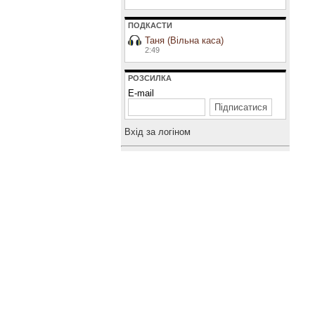
ПОДКАСТИ
Таня (Вільна каса)
2:49
РОЗСИЛКА
E-mail
Вхiд за логiном