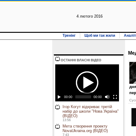
4 лютого 2016
Тренінг
Щоб ми так жили
Аналіт
Ме
ОСТАННI ВЛАСНI ВIДЕО
дня
пер
00:00
00:00
Сусп
Ігор Когут відкриває третій
набір до школи "Нова Україна"
(ВІДЕО)
13:56
Мета створення проекту
NovaUkraina.org (ВІДЕО)
7:43