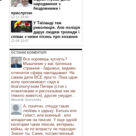
народження з
бездомними і
прислугою
12-17 19:03
У Таїланді теж
революція. Але поліція
дарує людям троянди і
співає з ними пісень про кохання
12-04 10:47
ОСТАННI КОМЕНТАРI
Все норовишь куснуть?
Мышление у вас батенька
странное - барыжье, видимо
отпечаток сфера накладывает. На
самом деле ВСЕ просто. Пока одни
жопу просиживают сидя в
благополучном Питере (стоя с
плакатиками и рассказывая как им
тяжело живется), другие умудря...
Alexandr Sosnovsky
А, понятно, откуда такая
любовь к царьку. Батька или
гэбист, или военный , или
аппаратчик на пенсии. У еще одной
категории такие пенсии, ветераны
войны, но по возрасту не подходит.
Значит ты, Санек, потомственный