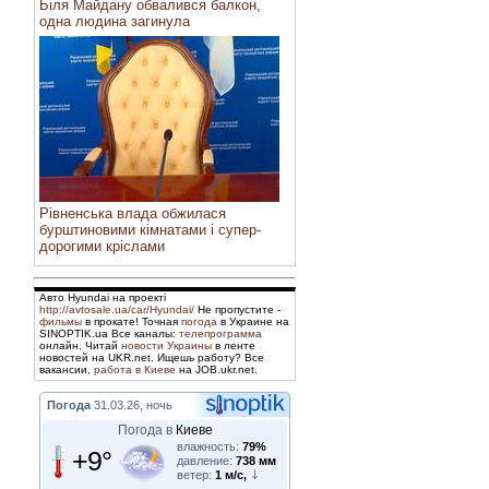
Біля Майдану обвалився балкон,
одна людина загинула
Рівненська влада обжилася
бурштиновими кімнатами і супер-
дорогими кріслами
Авто Hyundai на проекті
http://avtosale.ua/car/Hyundai/
Не пропустите -
фильмы
в прокате! Точная
погода
в Украине на
SINOPTIK.ua Все каналы:
телепрограмма
онлайн. Читай
новости Украины
в ленте
новостей на UKR.net. Ищешь работу? Все
вакансии,
работа в Киеве
на JOB.ukr.net.
Погода
31.03.26, ночь
Погода в
Киеве
влажность:
79%
+9°
давление:
738 мм
ветер:
1 м/с,