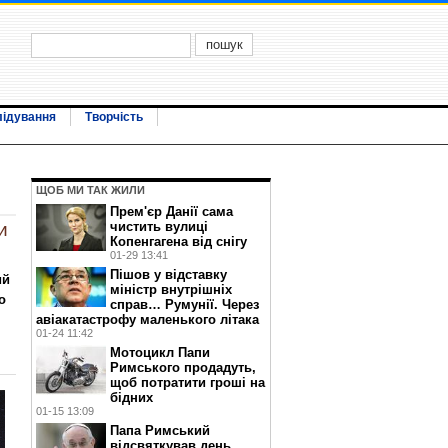
лідування
Творчість
ЩОБ МИ ТАК ЖИЛИ
Прем'єр Данії сама
чистить вулиці
и
Копенгагена від снігу
01-29 13:41
Пішов у відставку
ий
міністр внутрішніх
о
справ… Румунії. Через
авіакатастрофу маленького літака
01-24 11:42
Мотоцикл Папи
Римського продадуть,
щоб потратити гроші на
бідних
01-15 13:09
Папа Римський
відсвяткував день