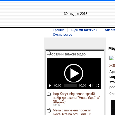
30 грудня 2015
Тренінг
Щоб ми так жили
Аналіт
Суспільство
Ме
ОСТАННI ВЛАСНI ВIДЕО
же
Арк
мир
эт
00:00
00:00
рос
Ігор Когут відкриває третій
Сусп
набір до школи "Нова Україна"
(ВІДЕО)
13:56
Мета створення проекту
NovaUkraina.org (ВІДЕО)