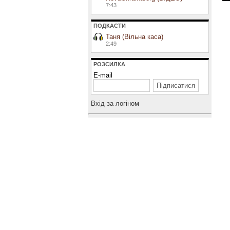
7:43
ПОДКАСТИ
Таня (Вільна каса)
2:49
РОЗСИЛКА
E-mail
Вхiд за логiном