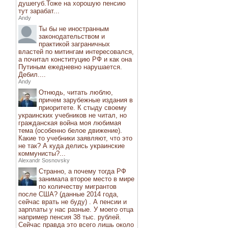
душегуб.Тоже на хорошую пенсию
тут зарабат...
Andy
Ты бы не иностранным
законодательством и
практикой заграничных
властей по митингам интересовался,
а почитал конституцию РФ и как она
Путиным ежедневно нарушается.
Дебил....
Andy
Отнюдь, читать люблю,
причем зарубежные издания в
приоритете. К стыду своему
украинских учебников не читал, но
гражданская война моя любимая
тема (особенно белое движение).
Какие то учебники заявляют, что это
не так? А куда делись украинские
коммунисты?...
Alexandr Sosnovsky
Странно, а почему тогда РФ
занимала второе место в мире
по количеству мигрантов
после США? (данные 2014 года,
сейчас врать не буду) . А пенсии и
зарплаты у нас разные. У моего отца
например пенсия 38 тыс. рублей.
Сейчас правда это всего лишь около