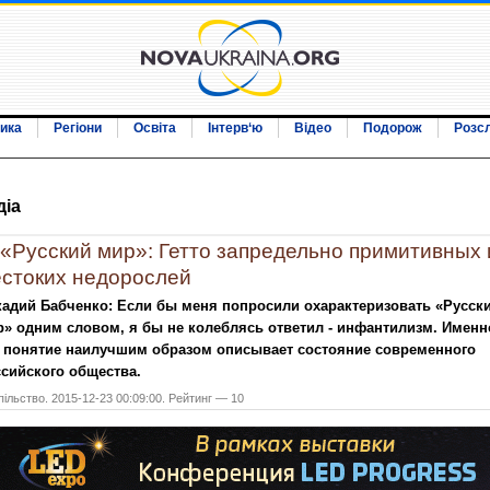
ика
Регіони
Освіта
Інтерв‘ю
Відео
Подорож
Розс
дiа
«Русский мир»: Гетто запредельно примитивных 
стоких недорослей
адий Бабченко: Если бы меня попросили охарактеризовать «Русск
» одним словом, я бы не колеблясь ответил - инфантилизм. Именн
о понятие наилучшим образом описывает состояние современного
сийского общества.
ільство. 2015-12-23 00:09:00. Рейтинг — 10