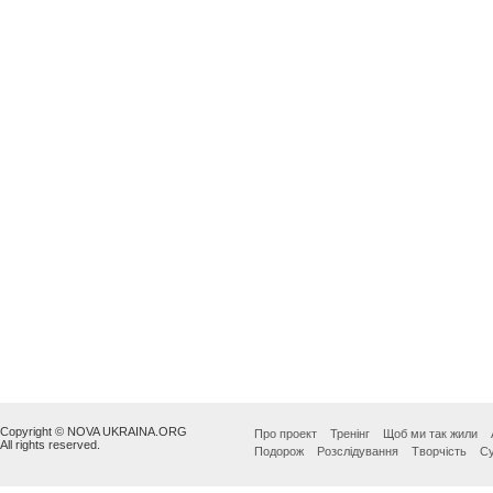
Copyright © NOVA UKRAINA.ORG
Про проект
Тренінг
Щоб ми так жили
All rights reserved.
Подорож
Розслідування
Творчість
Су