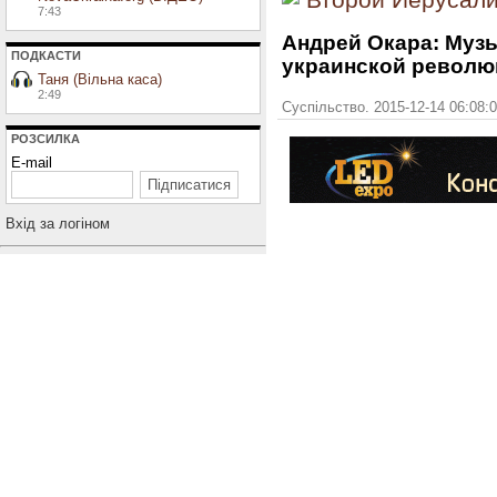
Второй Иерусали
7:43
Андрей Окара: Муз
ПОДКАСТИ
украинской револю
Таня (Вільна каса)
2:49
Суспільство. 2015-12-14 06:08:
РОЗСИЛКА
E-mail
Вхiд за логiном