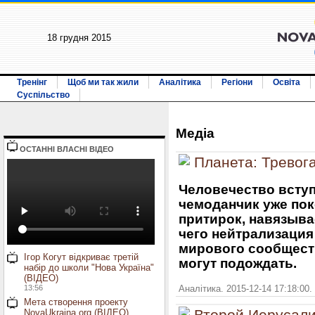
18 грудня 2015
Тренінг
Щоб ми так жили
Аналітика
Регіони
Освіта
Суспільство
Медiа
ОСТАННI ВЛАСНI ВIДЕО
Планета: Тревог
Человечество вступ
чемоданчик уже пок
притирок, навязыв
чего нейтрализация
мирового сообществ
Ігор Когут відкриває третій
могут подождать.
набір до школи "Нова Україна"
(ВІДЕО)
13:56
Аналітика. 2015-12-14 17:18:00.
Мета створення проекту
NovaUkraina.org (ВІДЕО)