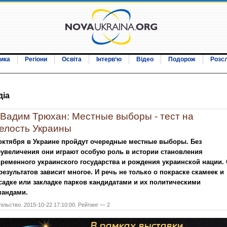
ика
Регіони
Освіта
Інтерв‘ю
Відео
Подорож
Розс
дiа
Вадим Трюхан: Местные выборы - тест на
елость Украины
октября в Украине пройдут очередные местные выборы. Без
увеличения они играют особую роль в истории становления
ременного украинского государства и рождения украинской нации. 
результатов зависит многое. И речь не только о покраске скамеек и
адке или закладке парков кандидатами и их политическими
мандами.
ільство. 2015-10-22 17:10:00. Рейтинг — 2