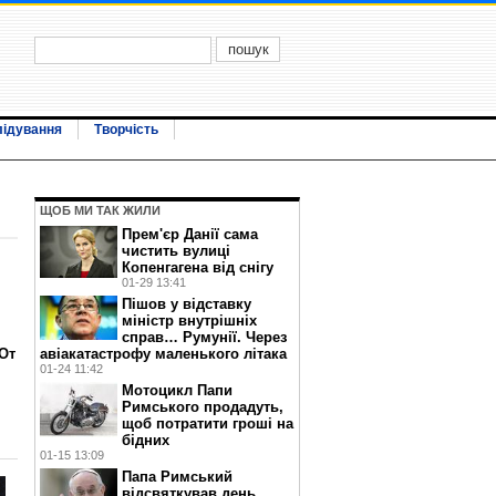
лідування
Творчість
ЩОБ МИ ТАК ЖИЛИ
Прем'єр Данії сама
чистить вулиці
Копенгагена від снігу
01-29 13:41
Пішов у відставку
міністр внутрішніх
справ… Румунії. Через
авіакатастрофу маленького літака
От
01-24 11:42
Мотоцикл Папи
Римського продадуть,
щоб потратити гроші на
бідних
01-15 13:09
Папа Римський
відсвяткував день