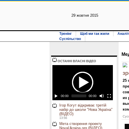
29 жовтня 2015
Тренінг
Щоб ми так жили
Аналіт
Суспільство
Ме
ОСТАННI ВЛАСНI ВIДЕО
зр
25 
пре
сов
00:00
00:00
их 
выс
Ігор Когут відкриває третій
ко
набір до школи "Нова Україна"
(ВІДЕО)
Сусп
13:56
Мета створення проекту
NovaUkraina.org (ВІДЕО)