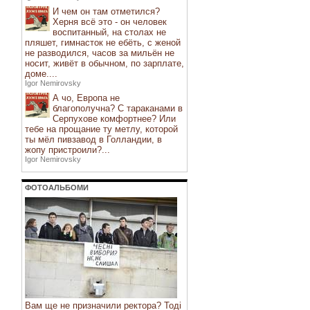
И чем он там отметился?
Херня всё это - он человек
воспитанный, на столах не
пляшет, гимнасток не ебёть, с женой
не разводился, часов за мильён не
носит, живёт в обычном, по зарплате,
доме....
Igor Nemirovsky
А чо, Европа не
благополучна? С тараканами в
Серпухове комфортнее? Или
тебе на прощание ту метлу, которой
ты мёл пивзавод в Голландии, в
жопу пристроили?...
Igor Nemirovsky
ФОТОАЛЬБОМИ
Вам ще не призначили ректора? Тоді