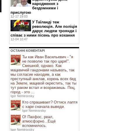
народження з
бездомними і
прислугою
12-17 19:03
У Таїланді теж
революція. Але поліція
дарує людям троянди і
співає з ними пісень про кохання
12-04 10:47
ОСТАННI КОМЕНТАРI
Ты как Иван Васильевич - "я
не позволю так про царя!".
Смешной, однако. Как
мацквичей гандонами называть, так
мы согласие находим, а как
преступный анклав, корень всех бед
на Земле, мацквой окрестить, так ты
тут раком встал и возражаешь. Поц,
город - это ...
Igor Nemirovsky
Кто спрашивает? Оттиск лаптя
с хари сначала выведи.
Igor Nemirovsky
О! Пахфос, реал,
атмосфэрно...Ещё
вспомнилось.
Igor Nemirovsky