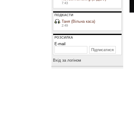
7:43
ПОДКАСТИ
Таня (Вільна каса)
2:49
РОЗСИЛКА
E-mail
Вхiд за логiном