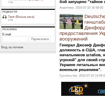
бой запущено "тайное 
7:43
Аналітика. 2015-07-10 16:58:00.
ПОДКАСТИ
Deutsche
Таня (Вільна каса)
2:49
генштаб
Данфорд
РОЗСИЛКА
предоставления Ук
E-mail
вооружений
Генерал Джозеф Данф
Вхiд за логiном
должность в США, гла
начальников штабов, 
угрозой" для своей с
Украине летальных во
военным решением".
Суспільство. 2015-07-10 14:09: