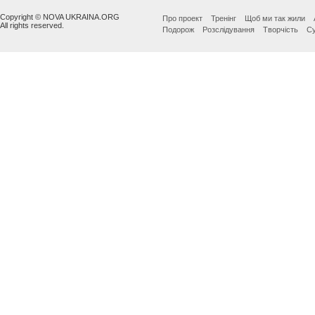
Copyright © NOVA UKRAINA.ORG
Про проект
Тренінг
Щоб ми так жили
All rights reserved.
Подорож
Розслідування
Творчість
Су