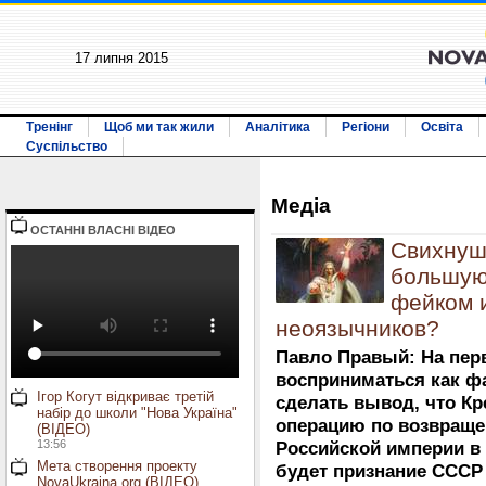
17 липня 2015
Тренінг
Щоб ми так жили
Аналітика
Регіони
Освіта
Суспільство
Медiа
ОСТАННI ВЛАСНI ВIДЕО
Свихнуш
большую
фейком и
неоязычников?
Павло Правый: На пер
восприниматься как фа
Ігор Когут відкриває третій
сделать вывод, что К
набір до школи "Нова Україна"
операцию по возвращ
(ВІДЕО)
13:56
Российской империи в
Мета створення проекту
будет признание СССР
NovaUkraina.org (ВІДЕО)