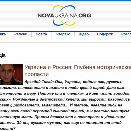
ика
Регіони
Освіта
Інтерв‘ю
Відео
Подорож
Розс
дiа
Украина и Россия: Глубина историческо
пропасти
Аркадий Тигай: Она, Украина, родила нас, русских.
кормила, выпестовала и вывела в люди целый народ. Дала нам
ьменность и веру. Потому она и «ненька», а Киев «мать городов
ских». Рожденные в днепровской купели, мы выросли, разбрелись
 свету, разбогатели, заматерели… И теперь, навалившись на
раину всей своей огромной сыновей тушей, мы реально насилуем
бственную мать. Причем делаем это с восторгом и удальским
каньем… Эй вы, русские мужики, вас еще не тошнит от этой
рзости?