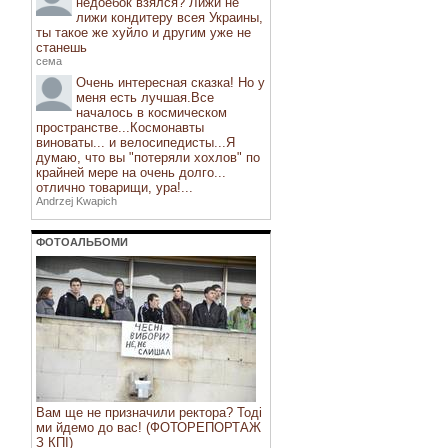
недоебок взялся? Лижи не
лижи кондитеру всея Украины,
ты такое же хуйло и другим уже не
станешь
сема
Очень интересная сказка! Но у
меня есть лучшая.Все
началось в космическом
пространстве...Космонавты
виноваты... и велосипедисты...Я
думаю, что вы "потеряли хохлов" по
крайней мере на очень долго...
отлично товарищи, ура!...
Andrzej Kwapich
ФОТОАЛЬБОМИ
Вам ще не призначили ректора? Тоді
ми йдемо до вас! (ФОТОРЕПОРТАЖ
З КПІ)