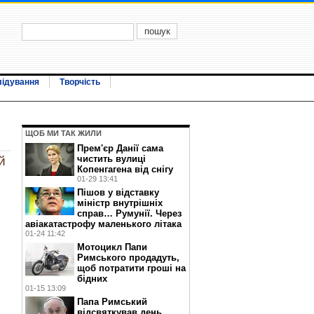
лідування
Творчість
ЩОБ МИ ТАК ЖИЛИ
Прем'єр Данії сама
чистить вулиці
й
Копенгагена від снігу
01-29 13:41
Пішов у відставку
міністр внутрішніх
справ… Румунії. Через
авіакатастрофу маленького літака
01-24 11:42
Мотоцикл Папи
Римського продадуть,
щоб потратити гроші на
бідних
01-15 13:09
Папа Римський
відсвяткував день