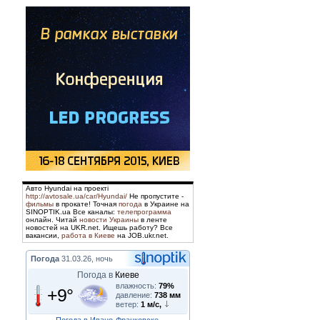
Авто Hyundai на проекті
http://avtosale.ua/car/Hyundai/
Не пропустите -
фильмы
в прокате! Точная
погода
в Украине на
SINOPTIK.ua Все каналы:
телепрограмма
онлайн. Читай
новости Украины
в ленте
новостей на UKR.net. Ищешь работу? Все
вакансии,
работа в Киеве
на JOB.ukr.net.
Погода
31.03.26, ночь
Погода в
Киеве
влажность:
79%
+9°
давление:
738 мм
ветер:
1 м/с,
Погода в Ивано-Франковске