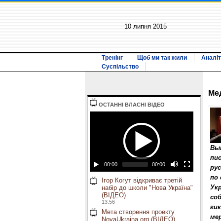
10 липня 2015
Тренінг
Щоб ми так жили
Аналіт
Суспільство
Ме
ОСТАННI ВЛАСНI ВIДЕО
Вы
пис
00:00
00:00
рус
по
Ігор Когут відкриває третій
Ук
набір до школи "Нова Україна"
(ВІДЕО)
со
13:56
ги
Мета створення проекту
ме
NovaUkraina.org (ВІДЕО)