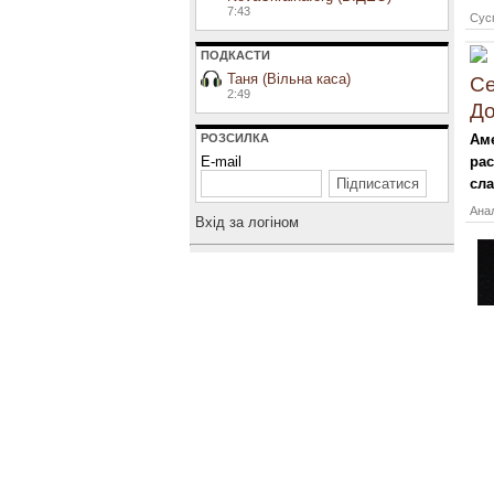
7:43
Сусп
ПОДКАСТИ
Таня (Вільна каса)
Се
2:49
Д
РОЗСИЛКА
Аме
E-mail
рас
сла
Анал
Вхiд за логiном