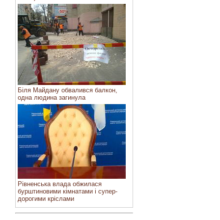
Біля Майдану обвалився балкон,
одна людина загинула
Рівненська влада обжилася
бурштиновими кімнатами і супер-
дорогими кріслами