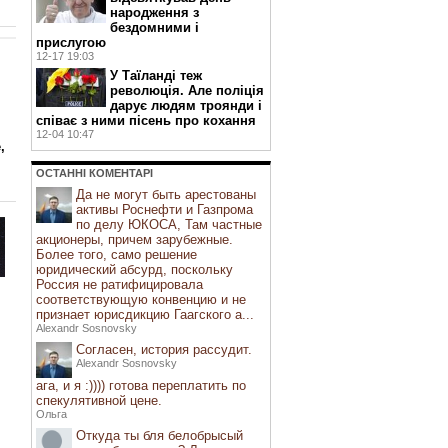
народження з
бездомними і
прислугою
12-17 19:03
У Таїланді теж
революція. Але поліція
дарує людям троянди і
співає з ними пісень про кохання
12-04 10:47
,
ОСТАННI КОМЕНТАРI
Да не могут быть арестованы
активы Роснефти и Газпрома
по делу ЮКОСА, Там частные
акционеры, причем зарубежные.
Более того, само решение
юридический абсурд, поскольку
Россия не ратифицировала
соответствующую конвенцию и не
признает юрисдикцию Гаагского а...
Alexandr Sosnovsky
Согласен, история рассудит.
Alexandr Sosnovsky
ага, и я :)))) готова переплатить по
спекулятивной цене.
Ольга
Откуда ты бля белобрысый