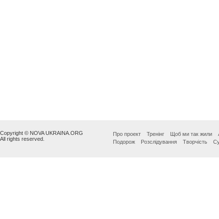
Copyright © NOVA UKRAINA.ORG
Про проект
Тренінг
Щоб ми так жили
All rights reserved.
Подорож
Розслідування
Творчість
Су