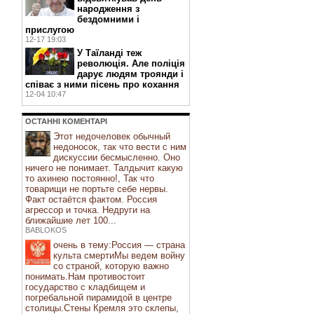
народження з
бездомними і
прислугою
12-17 19:03
У Таїланді теж
революція. Але поліція
дарує людям троянди і
співає з ними пісень про кохання
12-04 10:47
ОСТАННI КОМЕНТАРI
Этот недочеловек обычный
недоносок, так что вести с ним
дискуссии бесмысленно. Оно
ничего не понимает. Талдычит какую
то ахинею постоянно!, Так что
товарищи не портьте себе нервы.
Факт остаётся фактом. Россия
агрессор и точка. Недруги на
ближайшие лет 100...
BABLOKOS
очень в тему:Россия — страна
культа смертиМы ведем войну
со страной, которую важно
понимать.Нам противостоит
государство с кладбищем и
погребальной пирамидой в центре
столицы.Стены Кремля это склепы,