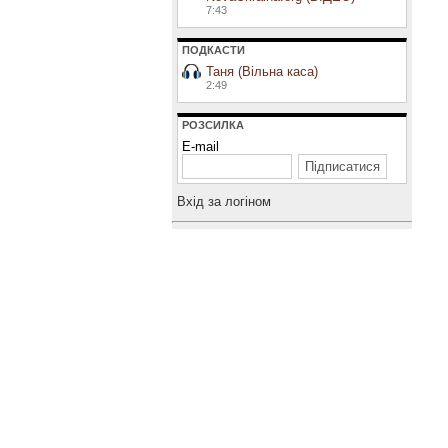
7:43
ПОДКАСТИ
Таня (Вільна каса)
2:49
РОЗСИЛКА
E-mail
Вхiд за логiном