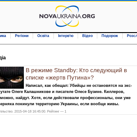
ика
Регіони
Освіта
Інтерв‘ю
Відео
Подорож
Розс
дiа
В режиме Standby: Кто следующий в
списке «жертв Путина»?
Написал, как обещал: Убийцы не остановятся на экс-
утате Олеге Калашникове и писателе Олесе Бузине. Киллеров,
можно, найдут. Хотя, если действовали профессионалы, они уже
верняка покинули территорию Украины, если вообще живы.
ільство. 2015-04-18 16:45:00. Рейтинг — 1