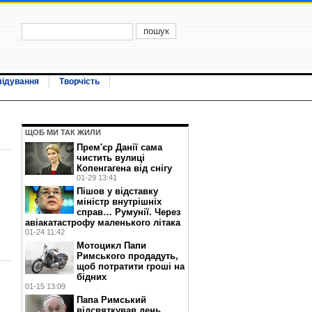
лідування
Творчість
ЩОБ МИ ТАК ЖИЛИ
Прем'єр Данії сама
чистить вулиці
Копенгагена від снігу
01-29 13:41
Пішов у відставку
міністр внутрішніх
справ… Румунії. Через
авіакатастрофу маленького літака
01-24 11:42
Мотоцикл Папи
Римського продадуть,
щоб потратити гроші на
бідних
01-15 13:09
Папа Римський
відсвяткував день