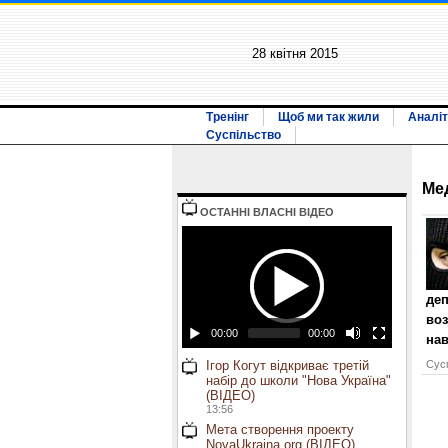
28 квiтня 2015
Тренінг
Щоб ми так жили
Аналіт
Суспільство
Ме
ОСТАННI ВЛАСНI ВIДЕО
деп
воз
00:00
00:00
на
Ігор Когут відкриває третій
Сусп
набір до школи "Нова Україна"
(ВІДЕО)
13:56
Мета створення проекту
NovaUkraina.org (ВІДЕО)