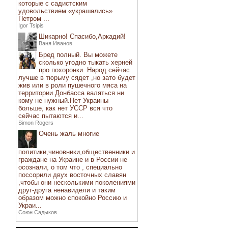
которые с садистским
удовольствием «украшались»
Петром ...
Igor Tsipis
Шикарно! Спасибо,Аркадий!
Ваня Иванов
Бред полный. Вы можете
сколько угодно тыкать херней
про похоронки. Народ сейчас
лучше в тюрьму сядет ,но зато будет
жив или в роли пушечного мяса на
территории Донбасса валяться ни
кому не нужный.Нет Украины
больше, как нет УССР вся что
сейчас пытаются и...
Simon Rogers
Очень жаль многие
политики,чиновники,общественники и
граждане на Украине и в России не
осознали, о том что , специально
поссорили двух восточных славян
,чтобы они несколькими поколениями
друг-друга ненавидели и таким
образом можно спокойно Россию и
Украи...
Союн Садыков