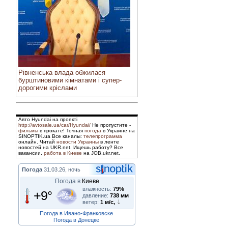
Рівненська влада обжилася
бурштиновими кімнатами і супер-
дорогими кріслами
Авто Hyundai на проекті
http://avtosale.ua/car/Hyundai/
Не пропустите -
фильмы
в прокате! Точная
погода
в Украине на
SINOPTIK.ua Все каналы:
телепрограмма
онлайн. Читай
новости Украины
в ленте
новостей на UKR.net. Ищешь работу? Все
вакансии,
работа в Киеве
на JOB.ukr.net.
Погода
31.03.26, ночь
Погода в
Киеве
влажность:
79%
+9°
давление:
738 мм
ветер:
1 м/с,
Погода в Ивано-Франковске
Погода в Донецке