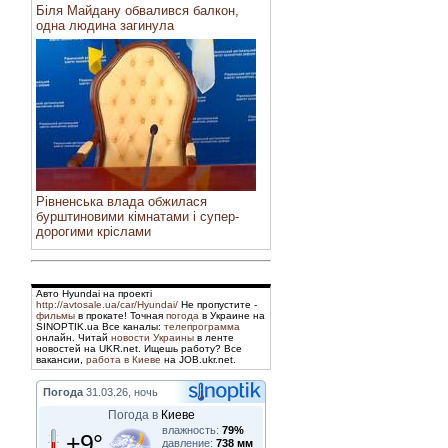
Біля Майдану обвалився балкон,
одна людина загинула
Рівненська влада обжилася
бурштиновими кімнатами і супер-
дорогими кріслами
Авто Hyundai на проекті
http://avtosale.ua/car/Hyundai/
Не пропустите -
фильмы
в прокате! Точная
погода
в Украине на
SINOPTIK.ua Все каналы:
телепрограмма
онлайн. Читай
новости Украины
в ленте
новостей на UKR.net. Ищешь работу? Все
вакансии,
работа в Киеве
на JOB.ukr.net.
Погода
31.03.26, ночь
Погода в
Киеве
влажность:
79%
+9°
давление:
738 мм