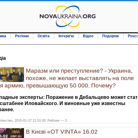
ика
Регіони
Освіта
Інтерв‘ю
Відео
Подорож
Розс
дiа
Маразм или преступление? - Украина,
похоже, не желает выставлять на поле
я армию, превышающую 50 000. Почему?
падные эксперты:
Поражение в Дебальцево может стат
сштабнее Иловайского. И виновные уже известны
ранее.
ільство. 2015-01-27 21:51:00. Рейтинг — 3
В Києві «OT VINTA» 16.02