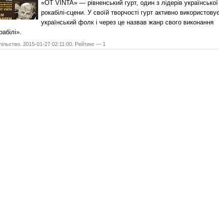
«OT VINTA» — рівненський гурт, один з лідерів української
рокабілі-сцени. У своїй творчості гурт активно використову
український фолк і через це назвав жанр свого виконання
рабілі».
ільство. 2015-01-27 02:11:00. Рейтинг — 1