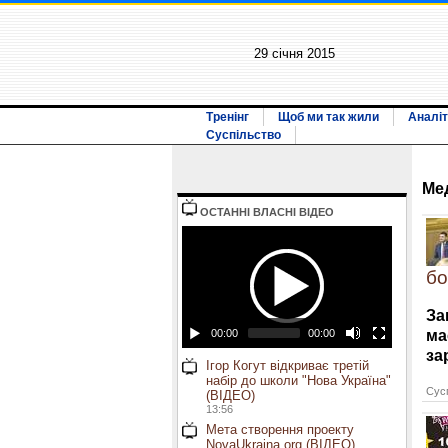
29 січня 2015
Тренінг
Щоб ми так жили
Аналіт
Суспільство
Ме
ОСТАННI ВЛАСНI ВIДЕО
бо
За
ма
00:00
00:00
за
Ігор Когут відкриває третій
набір до школи "Нова Україна"
Сусп
(ВІДЕО)
13:56
Мета створення проекту
NovaUkraina.org (ВІДЕО)