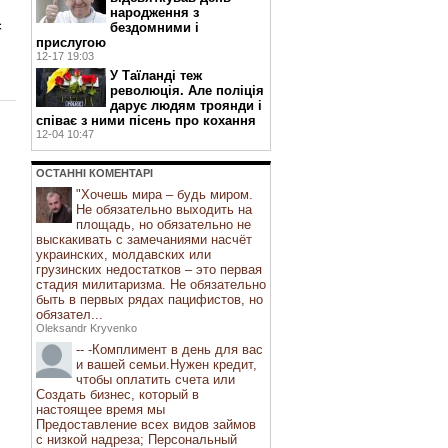
народження з
є
бездомними і
прислугою
12-17 19:03
У Таїланді теж
революція. Але поліція
дарує людям троянди і
співає з ними пісень про кохання
12-04 10:47
ОСТАННI КОМЕНТАРI
"Хочешь мира – будь миром.
Не обязательно выходить на
площадь, но обязательно не
выскакивать с замечаниями насчёт
украинских, молдавских или
грузинских недостатков – это первая
стадия милитаризма. Не обязательно
быть в первых рядах пацифистов, но
обязател...
Oleksandr Kryvenko
-- -Комплимент в день для вас
и вашей семьи.Нужен кредит,
чтобы оплатить счета или
Создать бизнес, который в
настоящее время мы
Предоставление всех видов займов
с низкой надреза; Персональный