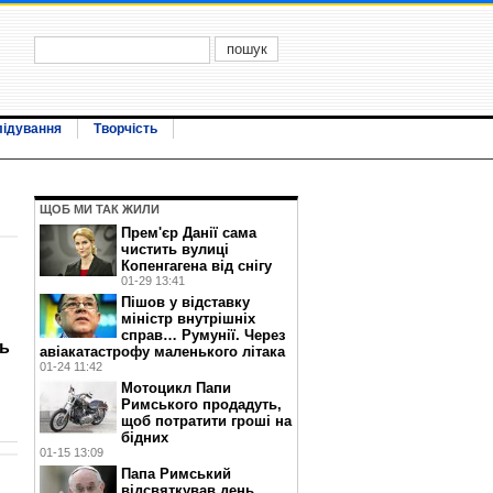
лідування
Творчість
ЩОБ МИ ТАК ЖИЛИ
Прем'єр Данії сама
чистить вулиці
Копенгагена від снігу
01-29 13:41
Пішов у відставку
міністр внутрішніх
справ… Румунії. Через
ь
авіакатастрофу маленького літака
01-24 11:42
Мотоцикл Папи
Римського продадуть,
щоб потратити гроші на
бідних
01-15 13:09
Папа Римський
відсвяткував день