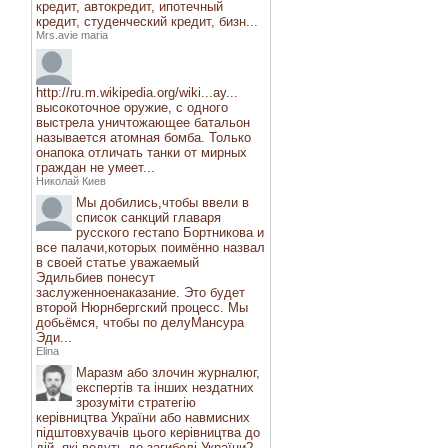
кредит, автокредит, ипотечный
кредит, студенческий кредит, бизн...
Mrs.avie maria
http://ru.m.wikipedia.org/wiki...ау...
высокоточное оружие, с одного
выстрела уничтожающее батальон
называется атомная бомба. Только
онапока отличать танки от мирных
граждан не умеет...
Николай Киев
Мы добились,чтобы ввели в
список санкций главаря
русского гестапо Бортникова и
все палачи,которых поимённо назвал
в своей статье уважаемый
Эдильбиев понесут
заслуженноенаказание. Это будет
второй Нюрнбергский процесс. Мы
добьёмся, чтобы по делуМансура
Эди...
Elina
Маразм або злочин журналюг,
експертів та інших нездатних
зрозуміти стратегію
керівництва України або навмисних
підштовхувачів цього керівництва до
дій, які ведуть до загибелі України?