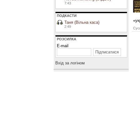
7:43
ПОДКАСТИ
«ук
Таня (Вільна каса)
2:49
Сусп
РОЗСИЛКА
E-mail
Вхiд за логiном