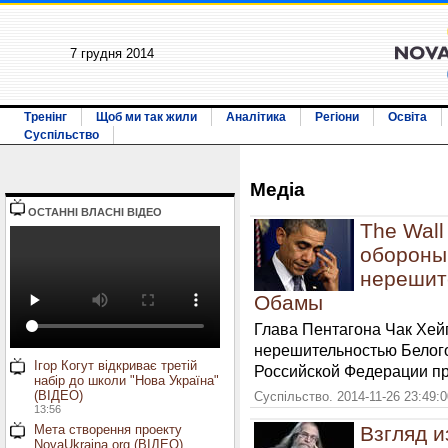
7 грудня 2014
Тренінг
Щоб ми так жили
Аналітика
Регіони
Освіта
Суспільство
Медiа
ОСТАННI ВЛАСНI ВIДЕО
The Wall
обороны
нерешит
Обамы
Глава Пентагона Чак Хей
нерешительностью Белого
Ігор Когут відкриває третій
Российской Федерации пр
набір до школи "Нова Україна"
(ВІДЕО)
Суспільство. 2014-11-26 23:49:
13:56
Мета створення проекту
Взгляд и
NovaUkraina.org (ВІДЕО)