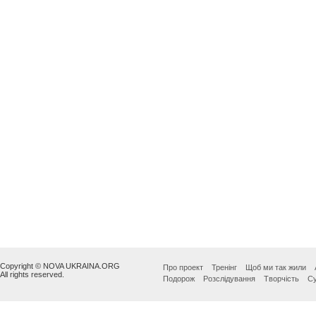
Copyright © NOVA UKRAINA.ORG
Про проект
Тренінг
Щоб ми так жили
All rights reserved.
Подорож
Розслідування
Творчість
Су