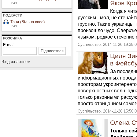
Яков Кро
7:43
Когда я чи
ПОДКАСТИ
русским - мол, не стенайт
Таня (Вільна каса)
грустно. Такие украинцы т
2:49
произошло чудо. Сверхъе
языком, редкое стечение 
РОЗСИЛКА
Суспільство. 2014-11-26 19:39:
E-mail
Циля Зи
Вхiд за логiном
в Фейсб
За последни
информационных повода 
просторам укроинтернето
поверхностных волн, одн
только резонными рассуж
просто отрицанием самог
Суспільство. 2014-11-26 15:50:
Олена С
Только се