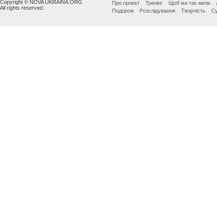
Copyright © NOVA UKRAINA.ORG
Про проект
Тренінг
Щоб ми так жили
All rights reserved.
Подорож
Розслідування
Творчість
Су