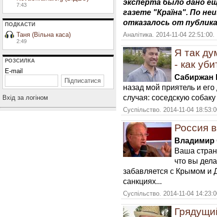
эксперта было дано ещ
7:43
газете "Країна". По н
отказалось от публик
ПОДКАСТИ
Таня (Вільна каса)
Аналітика. 2014-11-04 22:51:00.
2:49
Я так ду
РОЗСИЛКА
- как уб
E-mail
Сабиржан 
назад мой приятель и его
случая: соседскую собаку
Вхiд за логiном
Суспільство. 2014-11-04 18:53:
Россия в
Владимир 
Ваша страна
что вы дела
забавляется с Крымом и 
санкциях...
Суспільство. 2014-11-04 14:23:
Грядущи