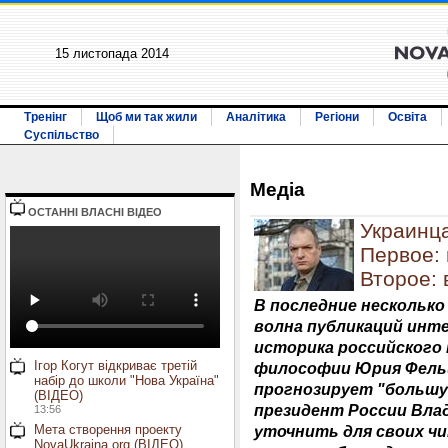
15 листопада 2014
Тренінг
Щоб ми так жили
Аналітика
Регіони
Освіта
Суспільство
Медiа
ОСТАННI ВЛАСНI ВIДЕО
Украинца
Первое: 
Второе: 
В последние несколько
волна публикаций инт
историка российского
Ігор Когут відкриває третій
философии Юрия Фель
набір до школи "Нова Україна"
прогнозирует "большу
(ВІДЕО)
президент России Вла
13:56
Мета створення проекту
уточнить для своих ч
NovaUkraina.org (ВІДЕО)