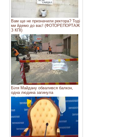
Вам ще не призначили ректора? Тоді
ми йдемо до вас! (ФОТОРЕПОРТАЖ
З КПІ)
Біля Майдану обвалився балкон,
одна людина загинула