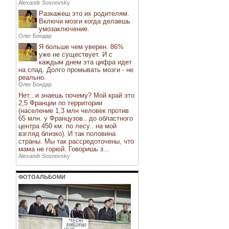
Alexandr Sosnovsky
Разкажеш это их родителям.
Включи мозги когда делаешь
умозаключение.
Олег Бондар
Я больше чем уверен. 86%
уже не существует. И с
каждым днем эта цифра идет
на спад. Долго промывать мозги - не
реально.
Олег Бондар
Нет.. и знаешь почему? Мой край это
2,5 Франции по территории
(население 1,3 млн человек против
65 млн. у Французов.. до областного
центра 450 км. по лесу.. на мой
взгляд близко). И так половина
страны. Мы так рассредоточены, что
мама не горюй. Говоришь з...
Alexandr Sosnovsky
ФОТОАЛЬБОМИ