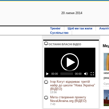
20 липня 2014
Тренінг
Щоб ми так жили
Аналіт
Суспільство
ОСТАННI ВЛАСНI ВIДЕО
Ме
неи
00:00
00:00
реа
Ігор Когут відкриває третій
Сусп
набір до школи "Нова Україна"
(ВІДЕО)
13:56
Мета створення проекту
NovaUkraina.org (ВІДЕО)
7:43