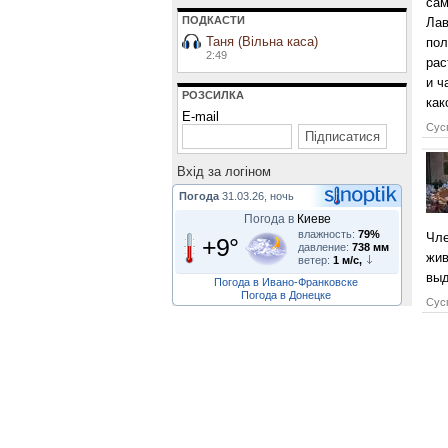
сам
ПОДКАСТИ
Лав
Таня (Вільна каса)
пол
2:49
рас
и ч
РОЗСИЛКА
как
E-mail
Сусп
Вхiд за логiном
Погода
31.03.26, ночь
Погода в
Киеве
влажность:
79%
Чле
+9°
давление:
738 мм
жив
ветер:
1 м/с,
выд
Погода в Ивано-Франковске
Погода в Донецке
Сусп