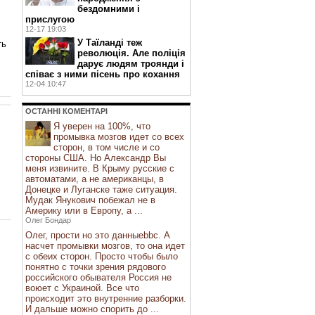
бездомними і
прислугою
12-17 19:03
У Таїланді теж
ть
революція. Але поліція
дарує людям троянди і
співає з ними пісень про кохання
12-04 10:47
ОСТАННI КОМЕНТАРI
Я уверен на 100%, что
промывка мозгов идет со всех
сторон, в том числе и со
стороны США. Но Александр Вы
меня извините. В Крыму русские с
автоматами, а не американцы, в
Донецке и Луганске таже ситуация.
Мудак Янукович побежал не в
Америку или в Европу, а ...
Олег Бондар
Олег, прости но это данныеbbc. А
насчет промывки мозгов, то она идет
с обеих сторон. Просто чтобы было
понятно с точки зрения рядового
российского обывателя Россия не
воюет с Украиной. Все что
происходит это внутренние разборки.
И дальше можно спорить до ...