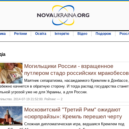
ика
Регіони
Освіта
Інтерв‘ю
Відео
Подорож
Розс
дiа
Могильщики России - взращенное
путлером стадо российских мракобесов
Маятник сепаратизма, насаждаемого Кремлем в Донбассе,
збежно качнется в обратную сторону. И тогда распад государства станет
льной угрозой уже не для Украины, а для России.
ільство. 2014-07-19 21:52:00. Рейтинг — 2
Московитский "Третий Рим" ожидают
«сюрпрайзы»: Кремль перешел черту
Сложная дипломатическая игра, ведшаяся Кремлем под