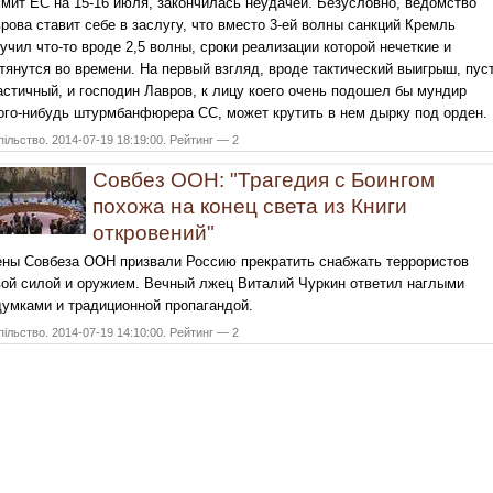
мит ЕС на 15-16 июля, закончилась неудачей. Безусловно, ведомство
рова ставит себе в заслугу, что вместо 3-ей волны санкций Кремль
учил что-то вроде 2,5 волны, сроки реализации которой нечеткие и
тянутся во времени. На первый взгляд, вроде тактический выигрыш, пус
астичный, и господин Лавров, к лицу коего очень подошел бы мундир
ого-нибудь штурмбанфюрера СС, может крутить в нем дырку под орден.
ільство. 2014-07-19 18:19:00. Рейтинг — 2
Совбез ООН: "Трагедия с Боингом
похожа на конец света из Книги
откровений"
ны Совбеза ООН призвали Россию прекратить снабжать террористов
ой силой и оружием. Вечный лжец Виталий Чуркин ответил наглыми
умками и традиционной пропагандой.
ільство. 2014-07-19 14:10:00. Рейтинг — 2