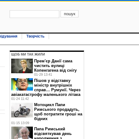
лідування
Творчість
ЩОБ МИ ТАК ЖИЛИ
Прем'єр Данії сама
чистить вулиці
Копенгагена від снігу
01-29 13:41
Пішов у відставку
міністр внутрішніх
справ… Румунії. Через
авіакатастрофу маленького літака
01-24 11:42
Мотоцикл Папи
Римського продадуть,
щоб потратити гроші на
бідних
01-15 13:09
Папа Римський
відсвяткував день
народження з