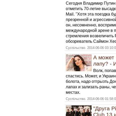
Сегодня Владимир Путин
отметить 70-летие высадк
Mail. "Хотя эта поездка б
презренной и агрессивно
он, несомненно, восприме
международной арене в п
стремления возвеличить Р
обозреватель Саймон Хе
Суспільство. 2014-06-06 03:10:
А может 
лапу? - 
Волк, попав
спастись. Может, и Украин
болота, надо отгрызть До
лапах и зализать раны, че
местах.
Суспільство. 2014-06-06 01:58:
"Друга Р
Club 13 