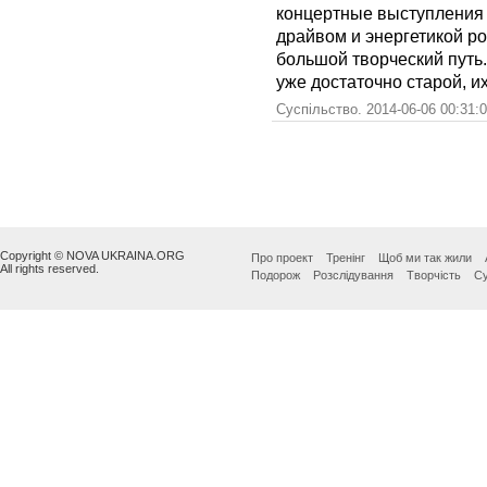
концертные выступления
драйвом и энергетикой р
большой творческий путь.
уже достаточно старой, и
Суспільство. 2014-06-06 00:31:
Copyright © NOVA UKRAINA.ORG
Про проект
Тренінг
Щоб ми так жили
All rights reserved.
Подорож
Розслідування
Творчість
Су