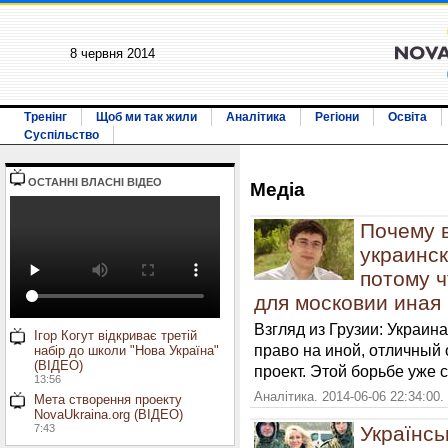
8 червня 2014
Тренінг
Щоб ми так жили
Аналітика
Регіони
Освіта
Суспільство
ОСТАННI ВЛАСНI ВIДЕО
Медiа
Почему в
украинс
потому ч
для московии иная
Взгляд из Грузии: Украина
Ігор Когут відкриває третій
право на иной, отличный 
набір до школи "Нова Україна"
(ВІДЕО)
проект. Этой борьбе уже с
13:56
Аналітика. 2014-06-06 22:34:00.
Мета створення проекту
NovaUkraina.org (ВІДЕО)
7:43
Українсь