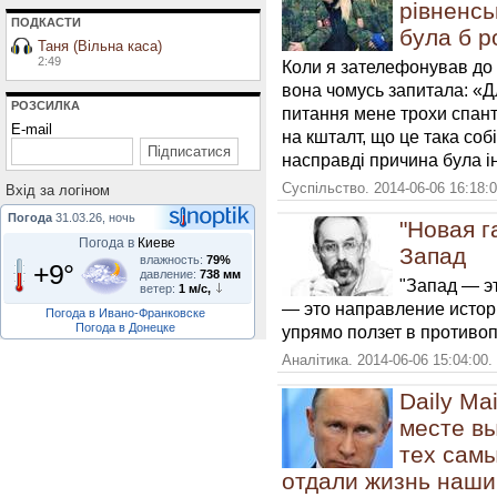
рівненськ
ПОДКАСТИ
була б р
Таня (Вільна каса)
2:49
Коли я зателефонував до 
вона чомусь запитала: «Д
РОЗСИЛКА
питання мене трохи спан
E-mail
на кшталт, що це така соб
насправді причина була 
Суспільство. 2014-06-06 16:18:
Вхiд за логiном
Погода
31.03.26, ночь
"Новая г
Погода в
Киеве
Запад
влажность:
79%
+9°
давление:
738 мм
"Запад — эт
ветер:
1 м/с,
— это направление истор
Погода в Ивано-Франковске
Погода в Донецке
упрямо ползет в противо
Аналітика. 2014-06-06 15:04:00.
Daily Ma
месте вы
тех самы
отдали жизнь наши