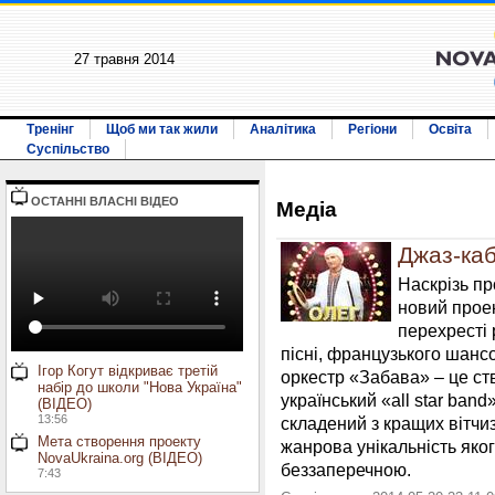
27 травня 2014
Тренінг
Щоб ми так жили
Аналітика
Регіони
Освіта
Суспільство
ОСТАННI ВЛАСНI ВIДЕО
Медiа
Джаз-ка
Наскрізь п
новий прое
перехресті 
пісні, французького шансо
Ігор Когут відкриває третій
оркестр «Забава» – це с
набір до школи "Нова Україна"
український «all star band»
(ВІДЕО)
13:56
складений з кращих вітчи
Мета створення проекту
жанрова унікальність яког
NovaUkraina.org (ВІДЕО)
беззаперечною.
7:43