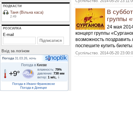
Суспільство. 2014-05-20 23:11:
ПОДКАСТИ
В суббот
Таня (Вільна каса)
2:49
группы 
24 мая 2014
РОЗСИЛКА
концерт группы «Сурганов
E-mail
возможность поздравить 
поспешите купить билеты,
Вхiд за логiном
Суспільство. 2014-05-20 23:00:
Погода
31.03.26, ночь
Погода в
Киеве
влажность:
79%
+9°
давление:
738 мм
ветер:
1 м/с,
Погода в Ивано-Франковске
Погода в Донецке