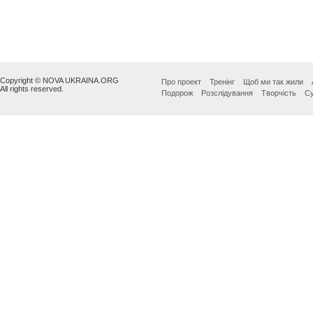
Copyright © NOVA UKRAINA.ORG
Про проект
Тренінг
Щоб ми так жили
All rights reserved.
Подорож
Розслідування
Творчість
Су