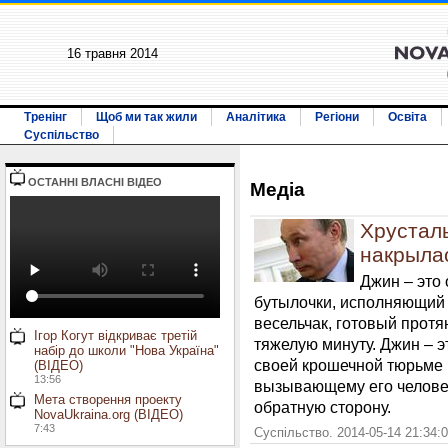
16 травня 2014
Тренінг
Щоб ми так жили
Аналітика
Регіони
Освіта
Суспільство
ОСТАННI ВЛАСНI ВIДЕО
Медiа
Хрустал
накрылас
Джин – это
бутылочки, исполняющий 
весельчак, готовый протя
Ігор Когут відкриває третій
тяжелую минуту. Джин – э
набір до школи "Нова Україна"
своей крошечной тюрьме
(ВІДЕО)
13:56
вызывающему его человек
Мета створення проекту
обратную сторону.
NovaUkraina.org (ВІДЕО)
7:43
Суспільство. 2014-05-14 21:34: