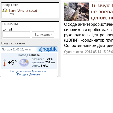
Тымчук:
ПОДКАСТИ
Таня (Вільна каса)
не воев
2:49
ценой, н
О ходе антитеррористичес
РОЗСИЛКА
силовиков и проблемах в
E-mail
руководитель Центра вое
(ЦВПИ), координатор гр
Вхiд за логiном
Сопротивление» Дмитрий 
Погода
31.03.26, ночь
Суспільство. 2014-05-14 15:25:
Погода в
Киеве
влажность:
79%
+9°
давление:
738 мм
ветер:
1 м/с,
Погода в Ивано-Франковске
Погода в Донецке