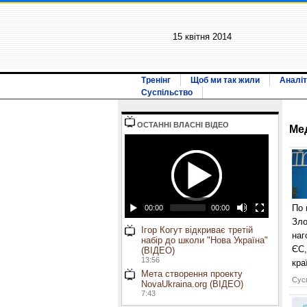
15 квiтня 2014
Тренінг
Щоб ми так жили
Аналіт
Суспільство
ОСТАННI ВЛАСНI ВIДЕО
Ме
По 
00:00
00:00
Зло
Ігор Когут відкриває третій
наг
набір до школи "Нова Україна"
ЄС,
(ВІДЕО)
13:56
кра
Мета створення проекту
Сусп
NovaUkraina.org (ВІДЕО)
7:43