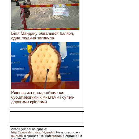
Біля Майдану обвалився балкон,
одна людина загинула
Рівненська влада обжилася
бурштиновими кімнатами і супер-
дорогими кріслами
Авто Hyundai на проекті
http://avtosale.ua/car/Hyundai/
Не пропустите -
фильмы
в прокате! Точная
погода
в Украине на