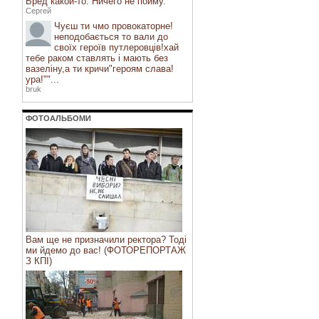
Бред какой-то. Ничего не пойму.
Сергей
Чуєш ти чмо провокаторне!
неподобається то вали до
своїх героїв путлеровців!хай
тебе раком ставлять і мають без
вазеліну,а ти кричи"героям слава!
ура!""...
bruk
ФОТОАЛЬБОМИ
Вам ще не призначили ректора? Тоді
ми йдемо до вас! (ФОТОРЕПОРТАЖ
З КПІ)