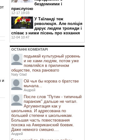
бездомними і
от
прислугою
12-17 19:03
У Таїланді теж
,
революція. Але поліція
дарує людям троянди і
співає з ними пісень про кохання
12-04 10:47
ОСТАННI КОМЕНТАРI
подымай культурный уровень
и не хами людям, потом уже
появляйся в приличном
обществе, пока рановато
Naty Glad
ы и
Ой чья бы корова о братстве
мычала...
Андрей
После слов "Путин - типичный
параноик" дальше не читал.
Аргументация как у
школьника. И адресована по
большей степени к школьникам.
Большая часть повествования
похожа на Американский боевик.
Даже немного смешно....
Андрей