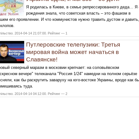
Я родилась в Киеве, в семье репрессированного деда… Я 
рождения знала, что советская власть – это фашизм в
шем его проявлении. И что коммунистов нужно травить дустом и давить
 клопов.
ільство. 2014-04-14 21:07:00. Рейтинг — 1
Путлеровские телепузики: Третья
мировая война может начаться в
Славянске!
овый северный маразм в московии крепчает: на соловьёвском
скресном вечере" телеканала "Россия 1/24" намедни на полном серьёзе
сняли, как бы раскрутить заваруху на юго-востоке Украины, вроде как б
вмешиваясь туда.
ільство. 2014-04-14 04:12:00. Рейтинг — 2