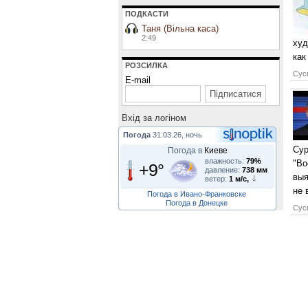
ПОДКАСТИ
Таня (Вільна каса)
2:49
худ
как
РОЗСИЛКА
Сусп
E-mail
Вхiд за логiном
Погода
31.03.26, ночь
Сур
Погода в
Киеве
влажность:
79%
"Во
+9°
давление:
738 мм
выя
ветер:
1 м/с,
не 
Погода в Ивано-Франковске
Погода в Донецке
Сусп