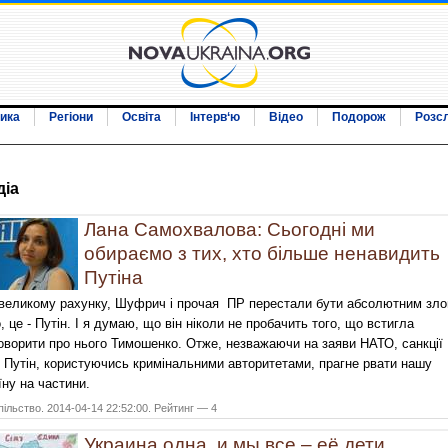
ика
Регіони
Освіта
Інтерв‘ю
Відео
Подорож
Розс
дiа
Лана Самохвалова: Сьогодні ми
обираємо з тих, хто більше ненавидить
Путіна
великому рахунку, Шуфрич
і прочая
ПР перестали бути абсолютним зло
, це - Путін. І я думаю, що він ніколи не пробачить того, що встигла
оворити про нього Тимошенко. Отже, незважаючи на заяви НАТО, санкції
 Путін, користуючись кримінальними авторитетами, прагне рвати нашу
їну на частини.
ільство. 2014-04-14 22:52:00. Рейтинг — 4
Украина одна, и мы все – её дети