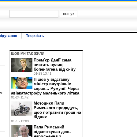
лідування
Творчість
ЩОБ МИ ТАК ЖИЛИ
Прем'єр Данії сама
чистить вулиці
Копенгагена від снігу
01-29 13:41
Пішов у відставку
міністр внутрішніх
справ… Румунії. Через
м.
авіакатастрофу маленького літака
01-24 11:42
Мотоцикл Папи
Римського продадуть,
щоб потратити гроші на
бідних
01-15 13:09
Папа Римський
відсвяткував день
народження з