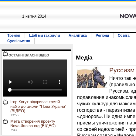
1 квiтня 2014
Тренінг
Щоб ми так жили
Аналітика
Регіони
Освіта
Суспільство
ОСТАННI ВЛАСНI ВIДЕО
Медiа
Руссизм
Ничто так н
(правильно
Руссизм, и
подавления инакомыслия 
Ігор Когут відкриває третій
чужих культур для макси
набір до школи "Нова Україна"
господства - паразитизма
(ВІДЕО)
13:56
«доноров». Ни одна импе
Мета створення проекту
приемы уничтожения нар
NovaUkraina.org (ВІДЕО)
со своей идеологией - пр
7:43
Руссизм создал «Империю 