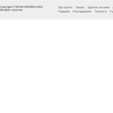
Copyright © NOVA UKRAINA.ORG
Про проект
Тренінг
Щоб ми так жили
All rights reserved.
Подорож
Розслідування
Творчість
Су