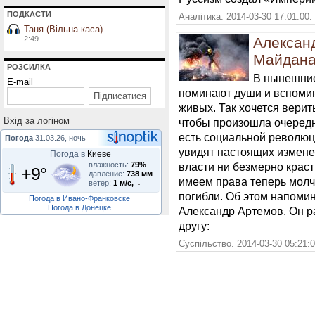
ПОДКАСТИ
Аналітика. 2014-03-30 17:01:00.
Таня (Вільна каса)
2:49
Александ
Майдана
РОЗСИЛКА
В нынешние
E-mail
поминают души и вспомин
живых. Так хочется верить
Вхiд за логiном
чтобы произошла очередн
есть социальной революци
Погода
31.03.26, ночь
увидят настоящих изменен
Погода в
Киеве
влажность:
79%
власти ни безмерно краст
+9°
давление:
738 мм
имеем права теперь молча
ветер:
1 м/с,
погибли. Об этом напоми
Погода в Ивано-Франковске
Погода в Донецке
Александр Артемов. Он ра
другу:
Суспільство. 2014-03-30 05:21: