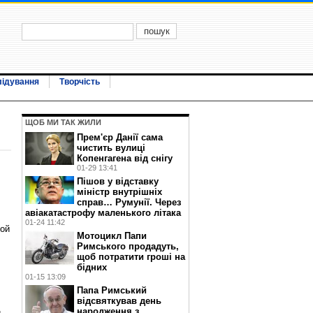
лідування
Творчість
ЩОБ МИ ТАК ЖИЛИ
Прем'єр Данії сама
чистить вулиці
Копенгагена від снігу
01-29 13:41
Пішов у відставку
міністр внутрішніх
справ… Румунії. Через
авіакатастрофу маленького літака
01-24 11:42
кой
Мотоцикл Папи
Римського продадуть,
щоб потратити гроші на
бідних
01-15 13:09
Папа Римський
відсвяткував день
народження з
и