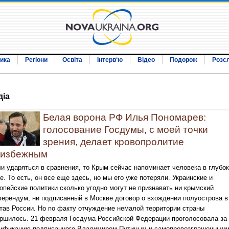
ика
Регіони
Освіта
Інтерв‘ю
Відео
Подорож
Розс
дiа
Белая ворона РФ Илья Пономарев:
голосование Госдумы, с моей точки
зрения, делает кровопролитие
еизбежным
и ударяться в сравнения, то Крым сейчас напоминает человека в глубо
е. То есть, он все еще здесь, но мы его уже потеряли. Украинские и
опейские политики сколько угодно могут не признавать ни крымский
ерендум, ни подписанный в Москве договор о вхождении полуострова в
тав России. Но по факту отчуждение немалой территории страны
ршилось. 21 февраля Госдума Российской Федерации проголосовала за
ификацию подписанного Владимиром Путиным и самопровозглашенным