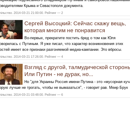
оводителями Крыма и Севастополя документа.
ільство. 2014-03-21 21:00:00. Рейтинг — 2
Сергей Высоцкий: Сейчас скажу вещь,
которая многим не понравится
Во-первых, прекратите постить бред о том как Юля
оворилась с Путиным. Я уже писал, что характер возникновения этих
остей имеет все признаки разгоняемой медиа-кампании. Это вбросы.
ільство. 2014-03-21 17:26:00. Рейтинг — 4
Взгляд с другой, талмудической сторон
Или Путин - не дурак, но...
Но "для Украины Россия имени Путина - это «мусорная куч
орую лучше не трогать, чтобы не вымазаться", - говорит рав. Меир Брук
ільство. 2014-03-21 03:48:00. Рейтинг — 6