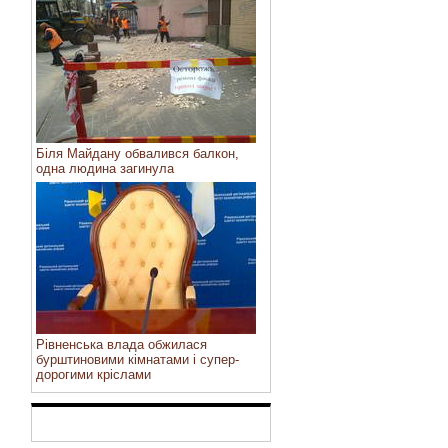
Біля Майдану обвалився балкон,
одна людина загинула
Рівненська влада обжилася
бурштиновими кімнатами і супер-
дорогими кріслами