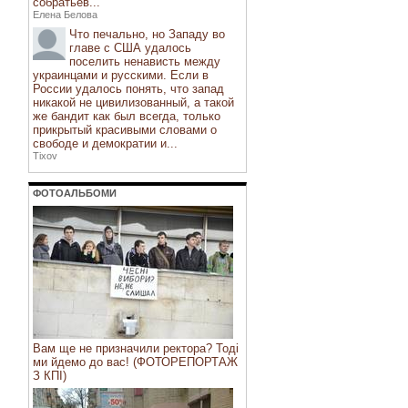
собратьев...
Елена Белова
Что печально, но Западу во
главе с США удалось
поселить ненависть между
украинцами и русскими. Если в
России удалось понять, что запад
никакой не цивилизованный, а такой
же бандит как был всегда, только
прикрытый красивыми словами о
свободе и демократии и...
Tixov
ФОТОАЛЬБОМИ
Вам ще не призначили ректора? Тоді
ми йдемо до вас! (ФОТОРЕПОРТАЖ
З КПІ)