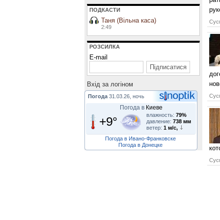
рук
ПОДКАСТИ
Таня (Вільна каса)
Сусп
2:49
РОЗСИЛКА
E-mail
дог
нов
Вхiд за логiном
Сусп
Погода
31.03.26, ночь
Погода в
Киеве
влажность:
79%
+9°
давление:
738 мм
ветер:
1 м/с,
Погода в Ивано-Франковске
Погода в Донецке
кот
Сусп