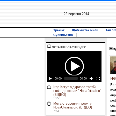
22 березня 2014
Тренінг
Щоб ми так жили
Аналіт
Суспільство
ОСТАННI ВЛАСНI ВIДЕО
Ме
н
00:00
00:00
Есл
Ігор Когут відкриває третій
ком
набір до школи "Нова Україна"
(ВІДЕО)
евр
13:56
реф
Мета створення проекту
сос
NovaUkraina.org (ВІДЕО)
све
7:43
рат