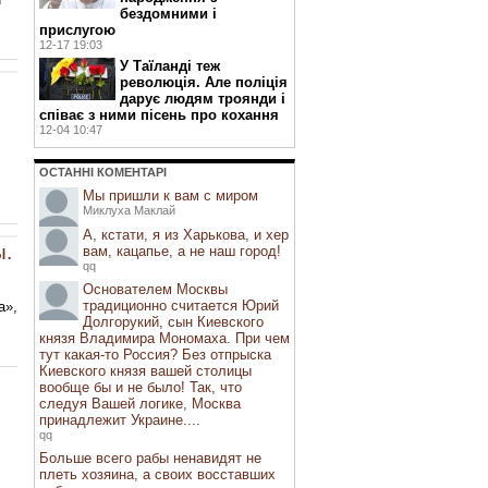
бездомними і
прислугою
12-17 19:03
У Таїланді теж
революція. Але поліція
дарує людям троянди і
співає з ними пісень про кохання
12-04 10:47
ОСТАННI КОМЕНТАРI
Мы пришли к вам с миром
Миклуха Маклай
А, кстати, я из Харькова, и хер
ы.
вам, кацапье, а не наш город!
qq
Основателем Москвы
традиционно считается Юрий
а»,
Долгорукий, сын Киевского
князя Владимира Мономаха. При чем
тут какая-то Россия? Без отпрыска
Киевского князя вашей столицы
вообще бы и не было! Так, что
следуя Вашей логике, Москва
принадлежит Украине....
qq
Больше всего рабы ненавидят не
плеть хозяина, а своих восставших