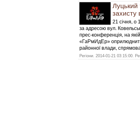
Луцький
захисту 
21 січня, о
за адресою вул. Ковельськ
прес-конференція, на які
«ГаРмИдЕр» оприлюднить 
районної влади, спрямова
Регіони. 2014-01-21 03:15:00. Р