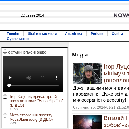
22 січня 2014
Тренінг
Щоб ми так жили
Аналітика
Регіони
Освіта
Суспільство
ОСТАННI ВЛАСНI ВIДЕО
Медiа
Ігор Луц
мінімум 
(оновленн
Друзі, вашими молитвами 
народження. Дуже всім дя
Ігор Когут відкриває третій
милосердністю всесвіту!
набір до школи "Нова Україна"
(ВІДЕО)
Суспільство. 2014-01-21 21:52:
13:56
Мета створення проекту
Віталій 
NovaUkraina.org (ВІДЕО)
7:43
зобов'яз