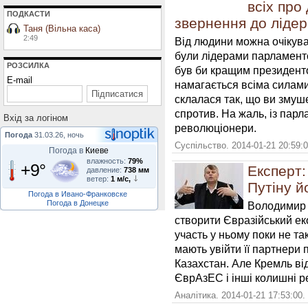
всіх про 
ПОДКАСТИ
звернення до лідер
Таня (Вільна каса)
2:49
Від людини можна очікува
були лідерами парламентсь
РОЗСИЛКА
був би кращим президенто
E-mail
намагається всіма силами
склалася так, що ви змуш
спротив. На жаль, із парл
Вхiд за логiном
революціонери.
Погода
31.03.26, ночь
Суспільство. 2014-01-21 20:59:
Погода в
Киеве
влажность:
79%
+9°
Експерт:
давление:
738 мм
ветер:
1 м/с,
Путіну йо
Погода в Ивано-Франковске
Погода в Донецке
Володимир 
створити Євразійський ек
участь у ньому поки не так
мають увійти її партнери 
Казахстан. Але Кремль в
ЄврАзЕС і інші колишні р
Аналітика. 2014-01-21 17:53:00.