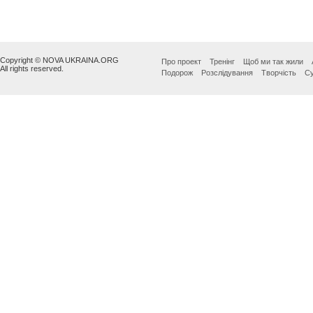
Copyright © NOVA UKRAINA.ORG
Про проект
Тренінг
Щоб ми так жили
All rights reserved.
Подорож
Розслідування
Творчість
Су