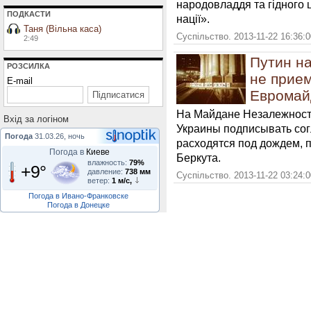
народовладдя та гідного 
ПОДКАСТИ
нації».
Таня (Вільна каса)
Суспільство. 2013-11-22 16:36:
2:49
Путин на
РОЗСИЛКА
не прием
E-mail
Евромай
На Майдане Незалежности,
Вхiд за логiном
Украины подписывать сог
Погода
31.03.26, ночь
расходятся под дождем, 
Погода в
Киеве
Беркута.
влажность:
79%
+9°
давление:
738 мм
Суспільство. 2013-11-22 03:24:
ветер:
1 м/с,
Погода в Ивано-Франковске
Погода в Донецке