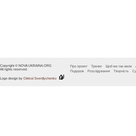
Copyright © NOVA UKRAINA.ORG
Про проект
Тренінг
Щоб ми так жили
All rights reserved.
Подорож
Розслідування
Творчість
Су
Logo design by
Oleksii Sverdlychenko