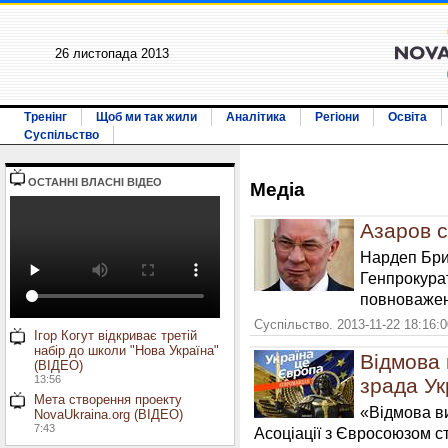
26 листопада 2013
Тренінг
Щоб ми так жили
Аналітика
Регіони
Освіта
Суспільство
ОСТАННI ВЛАСНI ВIДЕО
Медiа
Азаров 
Нардеп
Бри
Генпрокура
повноважен
Суспільство. 2013-11-22 18:16:
Ігор Когут відкриває третій
набір до школи "Нова Україна"
Відмова 
(ВІДЕО)
13:56
зрада Ук
Мета створення проекту
«Відмова ви
NovaUkraina.org (ВІДЕО)
7:43
Асоціації з Євросоюзом с