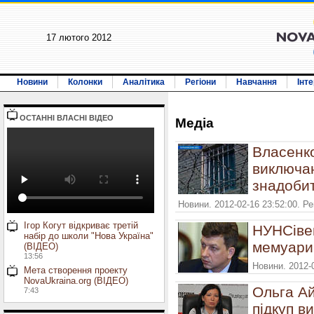
17 лютого 2012
Новини
Колонки
Аналітика
Регіони
Навчання
Інт
ОСТАННI ВЛАСНI ВIДЕО
Медiа
Власенко
виключа
знадобит
Новини. 2012-02-16 23:52:00. Р
Ігор Когут відкриває третій
НУНСіве
набір до школи "Нова Україна"
мемуари
(ВІДЕО)
13:56
Новини. 2012-
Мета створення проекту
NovaUkraina.org (ВІДЕО)
Ольга Ай
7:43
підкуп в