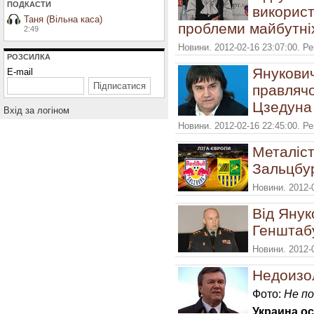
ПОДКАСТИ
використ
Таня (Вільна каса)
проблеми майбутні
2:49
Новини. 2012-02-16 23:07:00. Р
РОЗСИЛКА
Янукови
E-mail
правлячо
Цзедуна 
Вхiд за логiном
Новини. 2012-02-16 22:45:00. Р
Металіст
Зальцбур
Новини. 2012-
Від Янук
Генштаб
Новини. 2012-
Недоизол
Фото:
Не пон
Украина о