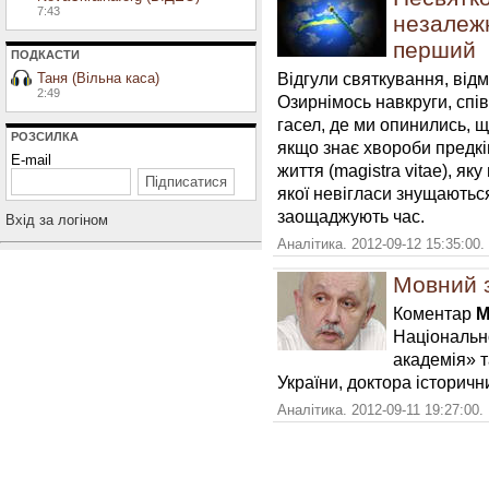
7:43
незалежн
перший
ПОДКАСТИ
Відгули святкування, від
Таня (Вільна каса)
2:49
Озирнімось навкруги, спів
гасел, де ми опинились, що
РОЗСИЛКА
якщо знає хвороби предків
E-mail
життя (magistra vitae), яку
якої невігласи знущаються
заощаджують час.
Вхiд за логiном
Аналітика. 2012-09-12 15:35:00.
Мовний з
Коментар
М
Національн
академія» 
України, доктора історичн
Аналітика. 2012-09-11 19:27:00.