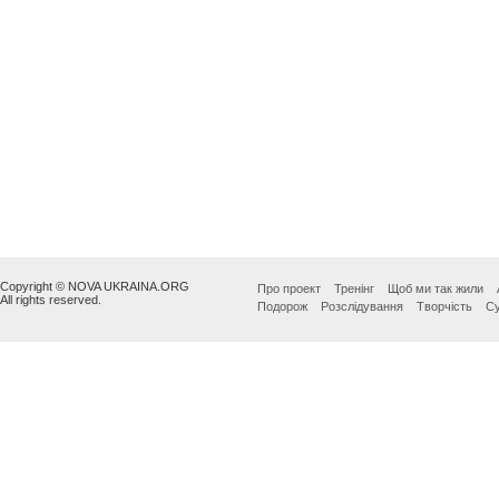
Copyright © NOVA UKRAINA.ORG
Про проект
Тренінг
Щоб ми так жили
All rights reserved.
Подорож
Розслідування
Творчість
Су