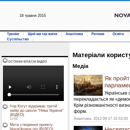
18 травня 2015
Тренінг
Щоб ми так жили
Аналітика
Регіони
Освіта
Суспільство
Матерiали корис
ОСТАННI ВЛАСНI ВIДЕО
Медiа
Як пройт
парламе
Українське
перекладається як «демок
Крім різноманітності визн
Ігор Когут відкриває третій
набір до школи "Нова Україна"
форм.
(ВІДЕО)
Аналітика. 2012-09-17 15:53:00.
13:56
Мета створення проекту
Несвятко
NovaUkraina.org (ВІДЕО)