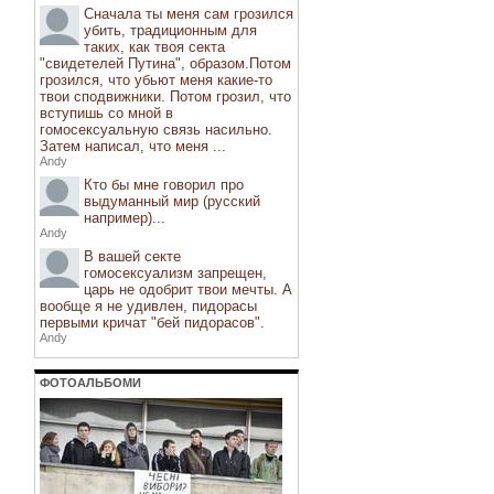
Сначала ты меня сам грозился
убить, традиционным для
таких, как твоя секта
"свидетелей Путина", образом.Потом
грозился, что убьют меня какие-то
твои сподвижники. Потом грозил, что
вступишь со мной в
гомосексуальную связь насильно.
Затем написал, что меня ...
Andy
Кто бы мне говорил про
выдуманный мир (русский
например)...
Andy
В вашей секте
гомосексуализм запрещен,
царь не одобрит твои мечты. А
вообще я не удивлен, пидорасы
первыми кричат "бей пидорасов".
Andy
ФОТОАЛЬБОМИ