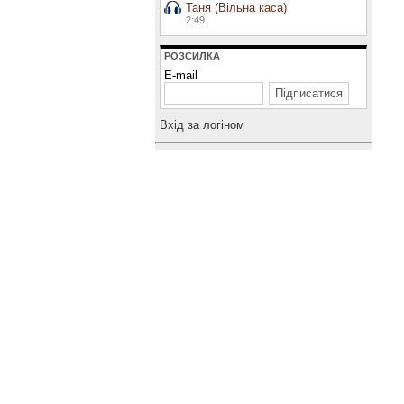
Таня (Вільна каса)
2:49
РОЗСИЛКА
E-mail
Вхiд за логiном