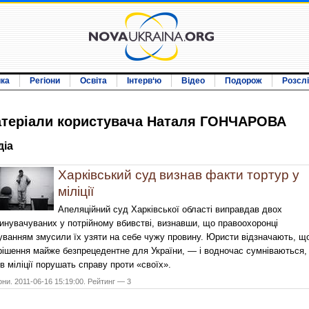
ика
Регіони
Освіта
Інтерв‘ю
Відео
Подорож
Розсл
терiали користувача Наталя ГОНЧАРОВА
дiа
Харківський суд визнав факти тортур у
міліції
Апеляційний суд Харківської області виправдав двох
инувачуваних у потрійному вбивстві, визнавши, що правоохоронці
уванням змусили їх узяти на себе чужу провину. Юристи відзначають, щ
рішення майже безпрецедентне для України, — і водночас сумніваються,
в міліції порушать справу проти «своїх».
они. 2011-06-16 15:19:00. Рейтинг — 3