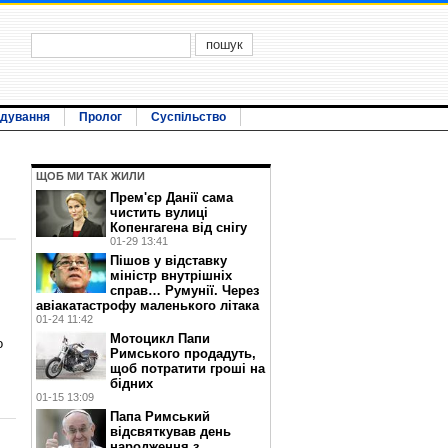
ідування
Пролог
Суспільство
ЩОБ МИ ТАК ЖИЛИ
Прем'єр Данії сама
чистить вулиці
Копенгагена від снігу
01-29 13:41
Пішов у відставку
міністр внутрішніх
справ… Румунії. Через
авіакатастрофу маленького літака
01-24 11:42
Мотоцикл Папи
о
Римського продадуть,
щоб потратити гроші на
бідних
01-15 13:09
Папа Римський
відсвяткував день
народження з