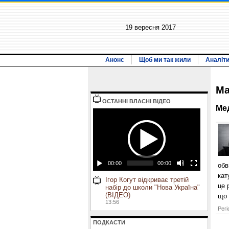
19 вересня 2017
Анонс
Щоб ми так жили
Аналіт
Ма
ОСТАННI ВЛАСНI ВIДЕО
Ме
00:00
00:00
обв
кат
Ігор Когут відкриває третій
це 
набір до школи "Нова Україна"
(ВІДЕО)
що 
13:56
Регі
ПОДКАСТИ