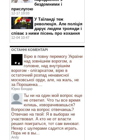
бездомними і
прислугою
12-17 19:03
У Таїланді теж
революція. Але поліція
дарує людям троянди і
співає з ними пісень про кохання
12-04 10:47
ОСТАННI КОМЕНТАРI
Вірю в повну перемогу України
над зовнішнім ворогом, а
головне, над внутрішнім
ворогом - олігархатом, вірю в
остаточний розпад ненависної
московської орди, але, на жаль, не
за Порошенка....
Юрко Бондар
Ты ни на один мой вопрос еще
не ответил. Что ты все время
юлишь, изворачиваешься?
Вопросом на вопрос отвечаешь?
Отвечаю на твой: Я в выборах не
участвовал. А кто не от власти
решил поиграться, тот сам виноват.
Нехер с шулерами садится играть.
Пора не в вы...
Andy