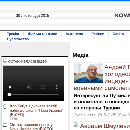
30 листопада 2015
Тренінг
Щоб ми так жили
Аналітика
Регіони
Освіта
Суспільство
Медiа
ОСТАННI ВЛАСНI ВIДЕО
Андрей П
холодно
инцидент
военными самолет
Интересует ли Путина
и политолог о последс
Ігор Когут відкриває третій
со стороны Турции.
набір до школи "Нова Україна"
(ВІДЕО)
Суспільство. 2015-11-25 20:44:
13:56
Мета створення проекту
Авраам Шмулевич
NovaUkraina.org (ВІДЕО)