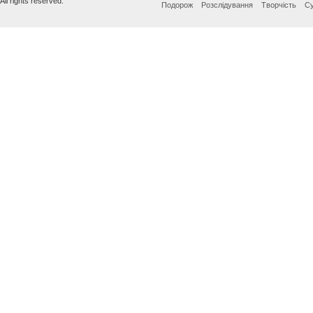
All rights reserved.
Подорож
Розслідування
Творчість
Су