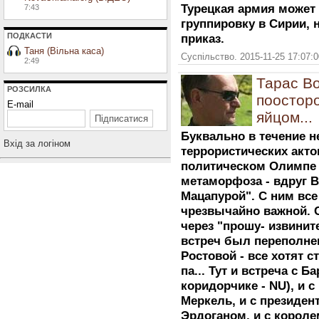
Турецкая армия может
7:43
группировку в Сирии, н
ПОДКАСТИ
приказ.
Таня (Вільна каса)
Суспільство. 2015-11-25 17:07:
2:49
Тарас В
РОЗСИЛКА
поосторо
E-mail
яйцом...
Буквально в течение н
Вхiд за логiном
террористических акто
политическом Олимпе 
метаморфоза - вдруг 
Мацапурой". С ним все
чрезвычайно важной. С
через "прошу- извинит
встреч был переполне
Ростовой - все хотят с
па... Тут и встреча с 
коридорчике - NU), и 
Меркель, и с президе
Эрдоганом, и с корол