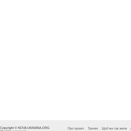
Copyright © NOVA UKRAINA.ORG
Про проект
Тренінг
Щоб ми так жили